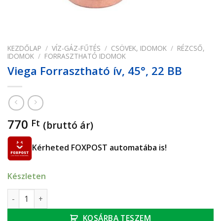
KEZDŐLAP
/
VÍZ-GÁZ-FŰTÉS
/
CSÖVEK, IDOMOK
/
RÉZCSŐ,
IDOMOK
/
FORRASZTHATÓ IDOMOK
Viega Forrasztható ív, 45°, 22 BB
770
Ft
(bruttó ár)
Kérheted FOXPOST automatába is!
Készleten
Viega Forrasztható ív, 45°, 22 BB mennyiség
KOSÁRBA TESZEM