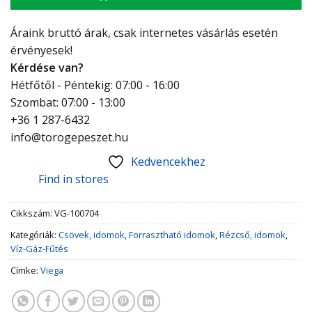
Áraink bruttó árak, csak internetes vásárlás esetén
érvényesek!
Kérdése van?
Hétfőtől - Péntekig: 07:00 - 16:00
Szombat: 07:00 - 13:00
+36 1 287-6432
info@torogepeszet.hu
Kedvencekhez
Find in stores
Cikkszám:
VG-100704
Kategóriák:
Csövek, idomok
,
Forrasztható idomok
,
Rézcső, idomok
,
Víz-Gáz-Fűtés
Címke:
Viega