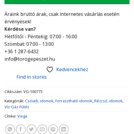
Áraink bruttó árak, csak internetes vásárlás esetén
érvényesek!
Kérdése van?
Hétfőtől - Péntekig: 07:00 - 16:00
Szombat: 07:00 - 13:00
+36 1 287-6432
info@torogepeszet.hu
Kedvencekhez
Find in stores
Cikkszám:
VG-100773
Kategóriák:
Csövek, idomok
,
Forrasztható idomok
,
Rézcső, idomok
,
Víz-Gáz-Fűtés
Címke:
Viega