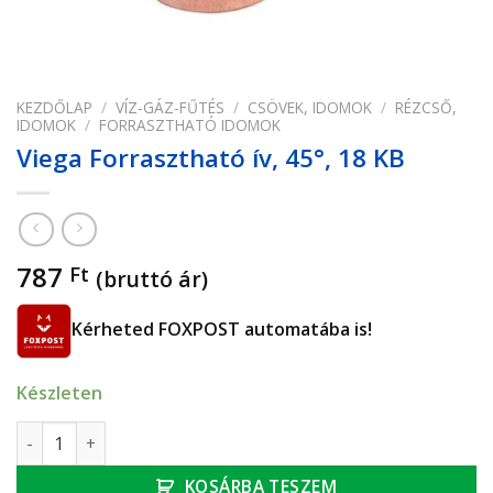
KEZDŐLAP
/
VÍZ-GÁZ-FŰTÉS
/
CSÖVEK, IDOMOK
/
RÉZCSŐ,
IDOMOK
/
FORRASZTHATÓ IDOMOK
Viega Forrasztható ív, 45°, 18 KB
787
Ft
(bruttó ár)
Kérheted FOXPOST automatába is!
Készleten
Viega Forrasztható ív, 45°, 18 KB mennyiség
KOSÁRBA TESZEM