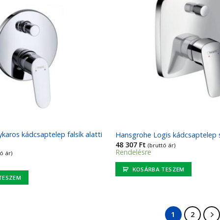
aros kádcsaptelep falsík alatti
Hansgrohe Logis kádcsaptelep s
48 307
Ft
(bruttó ár)
Rendelésre
ó ár)
KOSÁRBA TESZEM
TESZEM
1
2