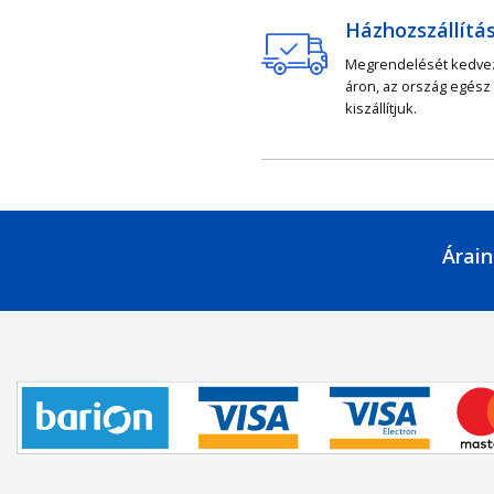
Házhozszállítá
Megrendelését kedv
áron, az ország egész
kiszállítjuk.
Árain