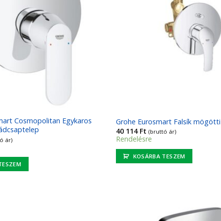
art Cosmopolitan Egykaros
Grohe Eurosmart Falsík mögött
kádcsaptelep
40 114
Ft
(bruttó ár)
Rendelésre
ó ár)
KOSÁRBA TESZEM
TESZEM
Kedvencekhez