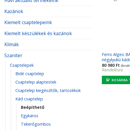
Havi aktuális termékeink
Kazánok
Kiemelt csaptelepeink
Kiemelt készülékek és kazánok
Klímák
Ferro Algeo B
Szaniter
négylyukú kád
80 980
Ft
Csaptelepek
(brutt
Rendelésre
Bidé csaptelep
KOSÁRBA 
Csaptelep alaptestek
Csaptelep kiegészítők, tartozékok
Kád csaptelep
Beépíthető
Egykaros
Tekerőgombos