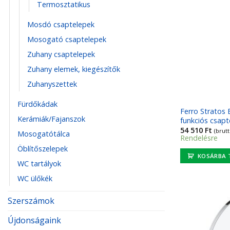
Termosztatikus
Mosdó csaptelepek
Mosogató csaptelepek
Zuhany csaptelepek
Zuhany elemek, kiegészítők
Zuhanyszettek
Fürdőkádak
Ferro Stratos B
Kerámiák/Fajanszok
funkciós csapt
54 510
Ft
(brutt
Mosogatótálca
Rendelésre
Öblítőszelepek
KOSÁRBA 
WC tartályok
WC ülőkék
Szerszámok
Újdonságaink