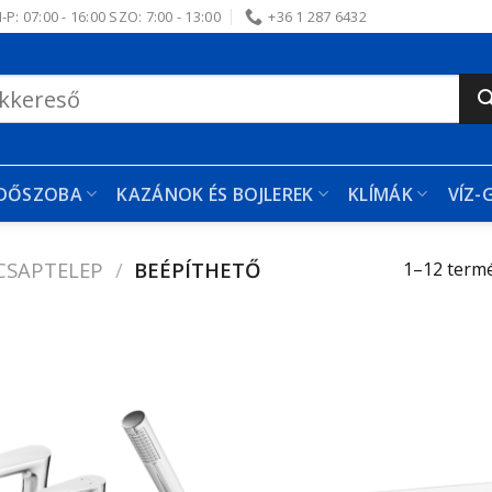
-P: 07:00 - 16:00 SZO: 7:00 - 13:00
+36 1 287 6432
RDŐSZOBA
KAZÁNOK ÉS BOJLEREK
KLÍMÁK
VÍZ-
CSAPTELEP
/
BEÉPÍTHETŐ
1–12 termé
Kedvencekhez