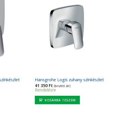
zínkészlet
Hansgrohe Logis zuhany színkészlet
41 350
Ft
(bruttó ár)
Rendelésre
KOSÁRBA TESZEM