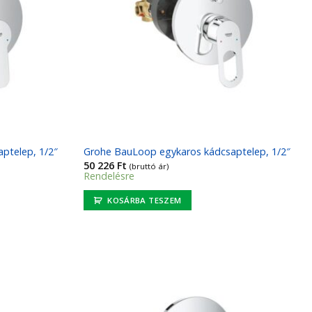
ptelep, 1/2″
Grohe BauLoop egykaros kádcsaptelep, 1/2″
50 226
Ft
(bruttó ár)
Rendelésre
KOSÁRBA TESZEM
Kedvencekhez
Kedvencekhez