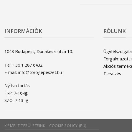
INFORMÁCIÓK
RÓLUNK
1048 Budapest, Dunakeszi utca 10.
Ügyfélszolgála
Forgalmazott
Tel: +36 1 287 6432
Akciós termék
E-mail: info@torogepeszet.hu
Tervezés
Nyitva tartás:
H-P: 7-16-ig;
SZO: 7-13-ig
KIEMELT TERÜLETEINK
COOKIE POLICY (EU)