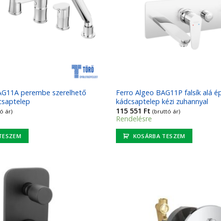
AG11A perembe szerelhető
Ferro Algeo BAG11P falsík alá é
csaptelep
kádcsaptelep kézi zuhannyal
115 551
Ft
ó ár)
(bruttó ár)
Rendelésre
TESZEM
KOSÁRBA TESZEM
Kedvencekhez