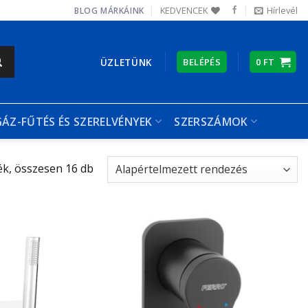
KEDVENCEK
Hírlevél
BLOG
MÁRKÁINK
ÜZLETÜNK
BELÉPÉS
0
FT
GÁZ-FŰTÉS ÉS SZERELVÉNYEK
SZERSZÁMOK
k, összesen 16 db
Kedvencekhez
Kedvencekhez