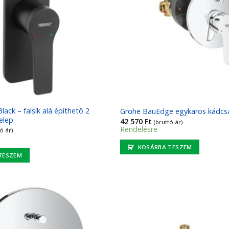
lack – falsík alá építhető 2
Grohe BauEdge egykaros kádcsa
elep
42 570
Ft
(bruttó ár)
Rendelésre
ó ár)
KOSÁRBA TESZEM
TESZEM
Kedvencekhez