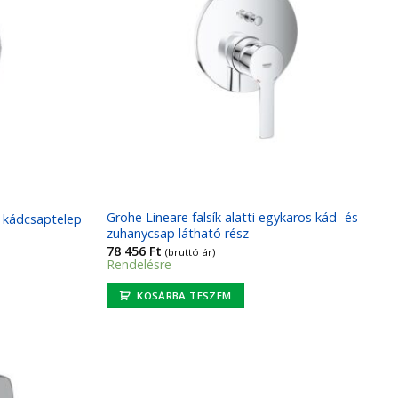
Grohe Lineare falsík alatti egykaros kád- és
i kádcsaptelep
zuhanycsap látható rész
78 456
Ft
(bruttó ár)
Rendelésre
KOSÁRBA TESZEM
Kedvencekhez
Kedvencekhez