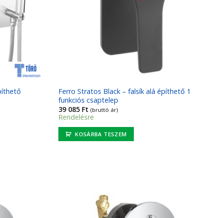
píthető
Ferro Stratos Black – falsík alá építhető 1
funkciós csaptelep
39 085
Ft
(bruttó ár)
Rendelésre
KOSÁRBA TESZEM
Kedvencekhez
Kedvencekhez