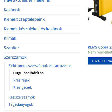
Havi aktuális termékeink
Kazánok
Kiemelt csaptelepeink
Kiemelt készülékek és kazánok
Klímák
REMS Cobra 22
Szaniter
Nem rendelhe
Szerszámok
TOVÁBB OLV
Elektromos szerszámok és tartozékok
Duguláselhárítás
Prés fejek
Prés gépek
Kéziszerszámok
Segédanyagok