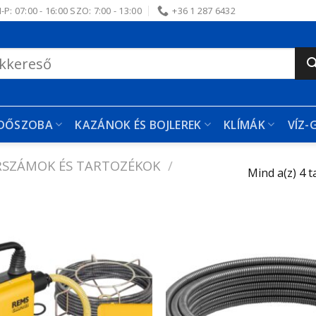
-P: 07:00 - 16:00 SZO: 7:00 - 13:00
+36 1 287 6432
RDŐSZOBA
KAZÁNOK ÉS BOJLEREK
KLÍMÁK
VÍZ-
RSZÁMOK ÉS TARTOZÉKOK
/
Mind a(z) 4 t
Kedvencekhez