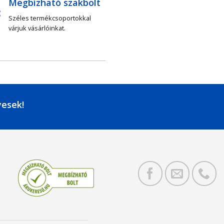
Megbízható szakbolt
Széles termékcsoportokkal
várjuk vásárlóinkat.
yesek!