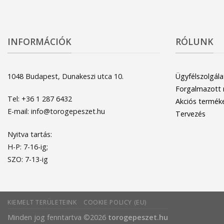
INFORMÁCIÓK
RÓLUNK
1048 Budapest, Dunakeszi utca 10.
Ügyfélszolgála
Forgalmazott
Tel: +36 1 287 6432
Akciós termék
E-mail: info@torogepeszet.hu
Tervezés
Nyitva tartás:
H-P: 7-16-ig;
SZO: 7-13-ig
KIEMELT TERÜLETEINK
COOKIE POLICY (EU)
Minden jog fenntartva ©2026
torogepeszet.hu