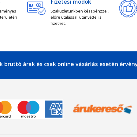
s
Fizetési módok
ezményes
Szaküzletünkben készpénzzel,
 területén
előre utalással, utánvéttel is
fizethet.
k bruttó árak és csak online vásárlás esetén érvén