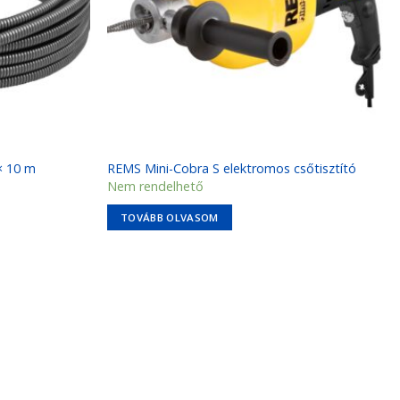
× 10 m
REMS Mini-Cobra S elektromos csőtisztító
Nem rendelhető
TOVÁBB OLVASOM