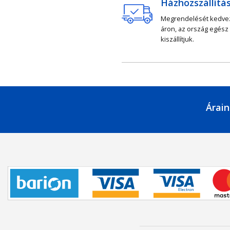
Házhozszállítá
Megrendelését kedv
áron, az ország egész
kiszállítjuk.
Árain