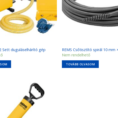
 Sett duguláselhárító gép
REMS Csőtisztító spirál 10 mm 
tő
Nem rendelhető
ASOM
TOVÁBB OLVASOM
Kedvencekhez