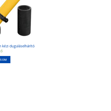
 kézi duguláselhárító
tő
ASOM