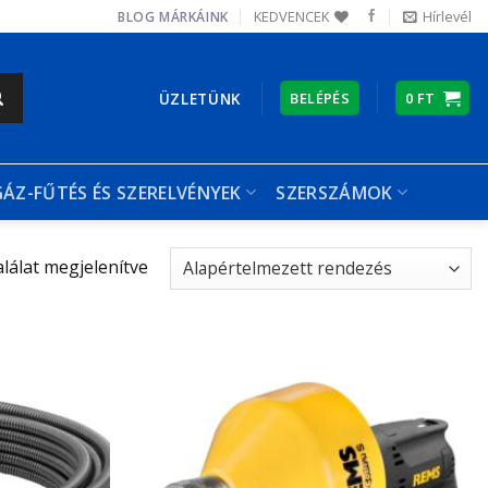
KEDVENCEK
Hírlevél
BLOG
MÁRKÁINK
ÜZLETÜNK
BELÉPÉS
0
FT
GÁZ-FŰTÉS ÉS SZERELVÉNYEK
SZERSZÁMOK
alálat megjelenítve
Kedvencekhez
Kedvencekhez