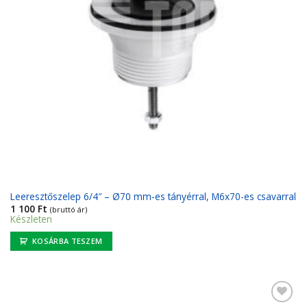
Leeresztőszelep 6/4″ – Ø70 mm-es tányérral, M6x70-es csavarral
1 100
Ft
(bruttó ár)
Készleten
KOSÁRBA TESZEM