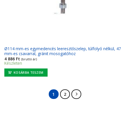
Ø114 mm-es egymedencés leeresztőszelep, túlfolyó nélkül, 47
mm-es csavarral, gránit mosogatóhoz
4 886
Ft
(bruttó ár)
Készleten
KOSÁRBA TESZEM
1
2