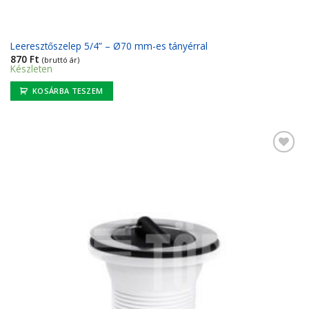
Leeresztőszelep 5/4” – Ø70 mm-es tányérral
870
Ft
(bruttó ár)
Készleten
KOSÁRBA TESZEM
Kedvencekhez