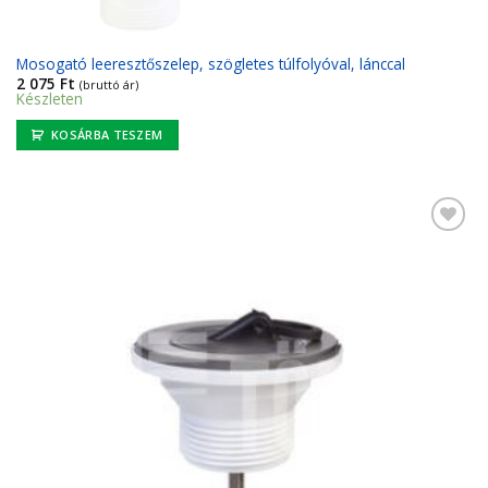
Mosogató leeresztőszelep, szögletes túlfolyóval, lánccal
2 075
Ft
(bruttó ár)
Készleten
KOSÁRBA TESZEM
Kedvencekhez