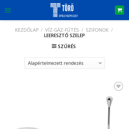
Skip
to
content
KEZDŐLAP
/
VÍZ-GÁZ-FŰTÉS
/
SZIFONOK
/
LEERESZTŐ SZELEP
SZŰRÉS
Kedvencekhez