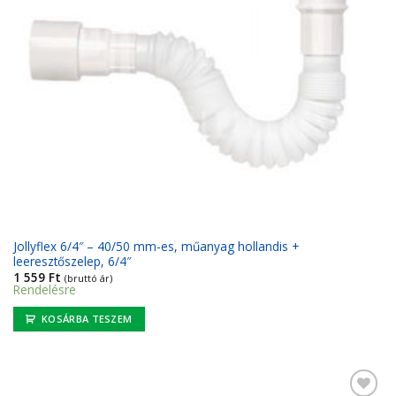
Jollyflex 6/4″ – 40/50 mm-es, műanyag hollandis +
leeresztőszelep, 6/4″
1 559
Ft
(bruttó ár)
Rendelésre
KOSÁRBA TESZEM