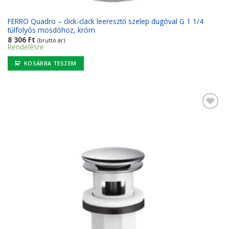
FERRO Quadro – click-clack leeresztő szelep dugóval G 1 1/4
túlfolyós mosdóhoz, króm
8 306
Ft
(bruttó ár)
Rendelésre
KOSÁRBA TESZEM
Kedvencekhez