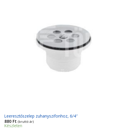
Kedvencekhez
Leeresztőszelep zuhanyszifonhoz, 6/4″
880
Ft
(bruttó ár)
Készleten