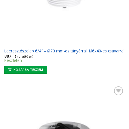
Leeresztőszelep 6/4″ – Ø70 mm-es tányérral, M6x40-es csavarral
887
Ft
(bruttó ár)
Készleten
KOSÁRBA TESZEM
Kedvencekhez