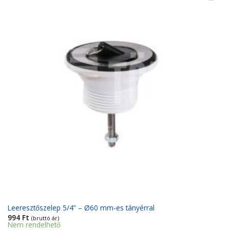
Kedvencekhez
Leeresztőszelep 5/4” – Ø60 mm-es tányérral
994
Ft
(bruttó ár)
Nem rendelhető