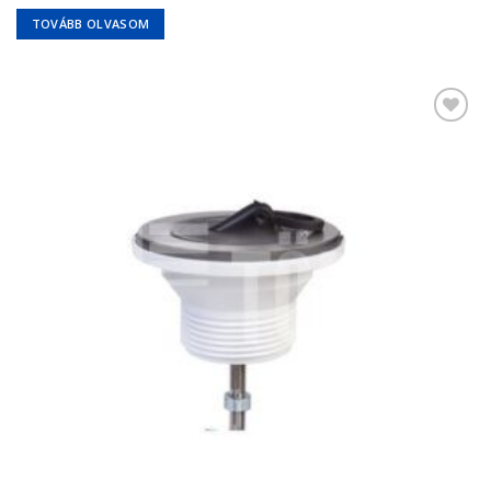
TOVÁBB OLVASOM
Kedvencekhez