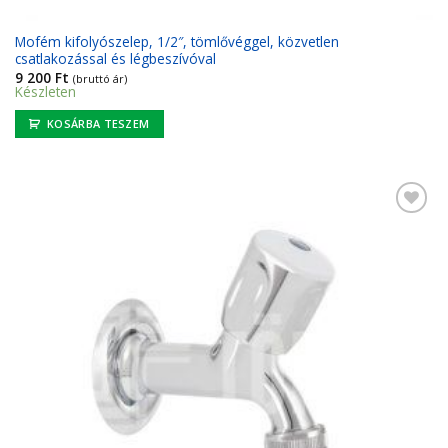
Mofém kifolyószelep, 1/2″, tömlővéggel, közvetlen
csatlakozással és légbeszívóval
9 200
Ft
(bruttó ár)
Készleten
KOSÁRBA TESZEM
Kedvencekhez