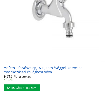
Mofém kifolyószelep, 3/4″, tömlővéggel, közvetlen
csatlakozással és légbeszívóval
9 715
Ft
(bruttó ár)
Készleten
KOSÁRBA TESZEM