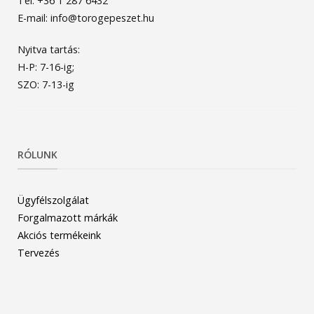
Tel: +36 1 287 6432
E-mail: info@torogepeszet.hu
Nyitva tartás:
H-P: 7-16-ig;
SZO: 7-13-ig
RÓLUNK
Ügyfélszolgálat
Forgalmazott márkák
Akciós termékeink
Tervezés