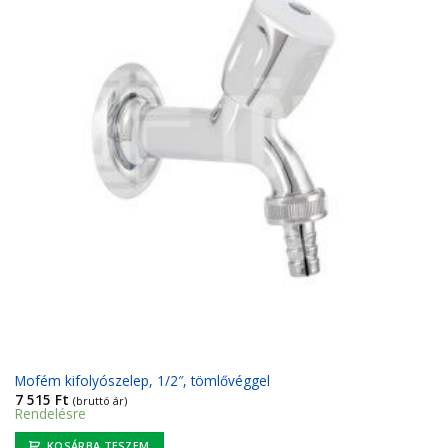
Mofém kifolyószelep, 1/2″, tömlővéggel
7 515
Ft
(bruttó ár)
Rendelésre
KOSÁRBA TESZEM