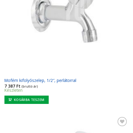
Mofém kifolyószelep, 1/2″, perlátorral
7 387
Ft
(bruttó ár)
Készleten
KOSÁRBA TESZEM
Kedvencekhez