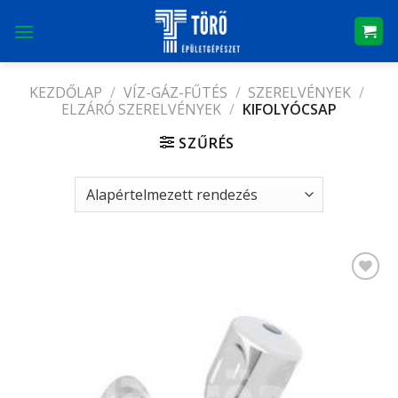
Skip
to
content
KEZDŐLAP
/
VÍZ-GÁZ-FŰTÉS
/
SZERELVÉNYEK
/
ELZÁRÓ SZERELVÉNYEK
/
KIFOLYÓCSAP
SZŰRÉS
Kedvencekhez