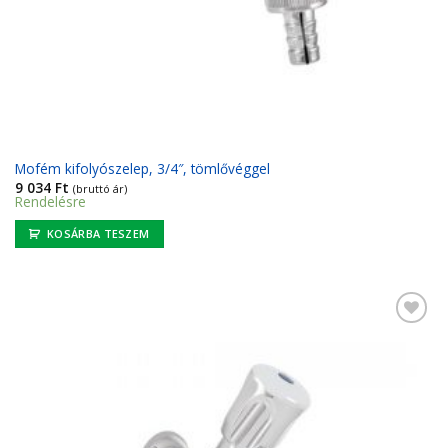
Mofém kifolyószelep, 3/4″, tömlővéggel
9 034
Ft
(bruttó ár)
Rendelésre
KOSÁRBA TESZEM
Kedvencekhez