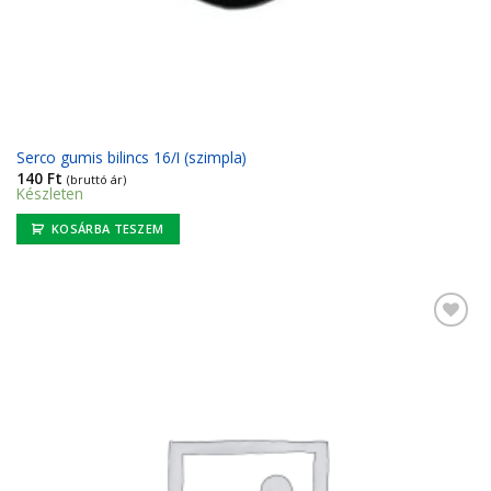
Serco gumis bilincs 16/I (szimpla)
140
Ft
(bruttó ár)
Készleten
KOSÁRBA TESZEM
Kedvencekhez