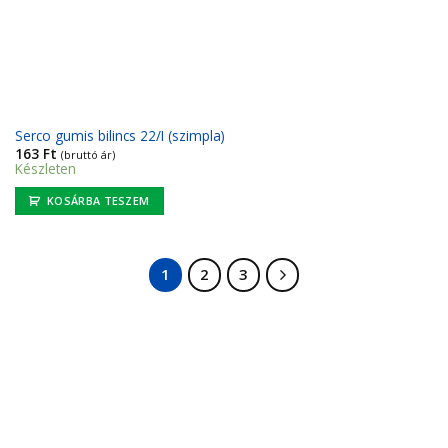
Serco gumis bilincs 22/I (szimpla)
163
Ft
(bruttó ár)
Készleten
KOSÁRBA TESZEM
1
2
3