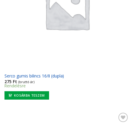
Serco gumis bilincs 16/II (dupla)
275
Ft
(bruttó ár)
Rendelésre
KOSÁRBA TESZEM
Kedvencekhez