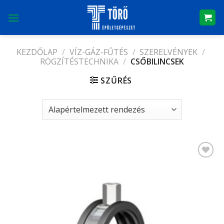
Skip
to
content
KEZDŐLAP
/
VÍZ-GÁZ-FŰTÉS
/
SZERELVÉNYEK
/
RÖGZÍTÉSTECHNIKA
/
CSŐBILINCSEK
SZŰRÉS
Kedvencekhez