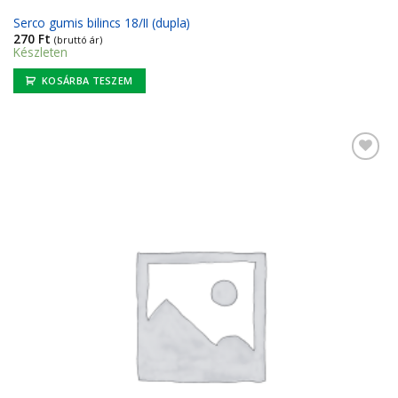
Serco gumis bilincs 18/II (dupla)
270
Ft
(bruttó ár)
Készleten
KOSÁRBA TESZEM
Kedvencekhez