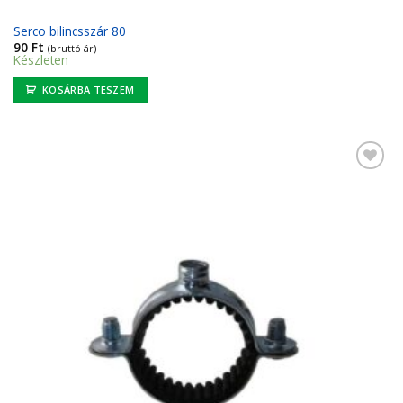
Serco bilincsszár 80
90
Ft
(bruttó ár)
Készleten
KOSÁRBA TESZEM
Kedvencekhez