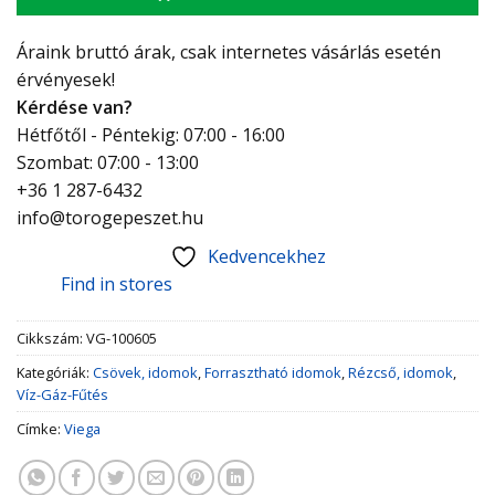
Áraink bruttó árak, csak internetes vásárlás esetén
érvényesek!
Kérdése van?
Hétfőtől - Péntekig: 07:00 - 16:00
Szombat: 07:00 - 13:00
+36 1 287-6432
info@torogepeszet.hu
Kedvencekhez
Find in stores
Cikkszám:
VG-100605
Kategóriák:
Csövek, idomok
,
Forrasztható idomok
,
Rézcső, idomok
,
Víz-Gáz-Fűtés
Címke:
Viega