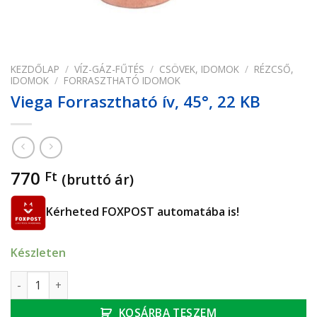
KEZDŐLAP
/
VÍZ-GÁZ-FŰTÉS
/
CSÖVEK, IDOMOK
/
RÉZCSŐ,
IDOMOK
/
FORRASZTHATÓ IDOMOK
Viega Forrasztható ív, 45°, 22 KB
770
Ft
(bruttó ár)
Kérheted FOXPOST automatába is!
Készleten
Viega Forrasztható ív, 45°, 22 KB mennyiség
KOSÁRBA TESZEM