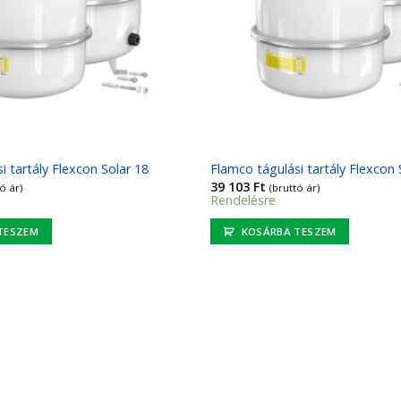
i tartály Flexcon Solar 18
Flamco tágulási tartály Flexcon 
39 103
Ft
ó ár)
(bruttó ár)
Rendelésre
TESZEM
KOSÁRBA TESZEM