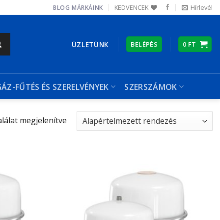
KEDVENCEK
Hírlevél
BLOG
MÁRKÁINK
ÜZLETÜNK
BELÉPÉS
0
FT
GÁZ-FŰTÉS ÉS SZERELVÉNYEK
SZERSZÁMOK
alálat megjelenítve
Kedvencekhez
Kedvencekhez