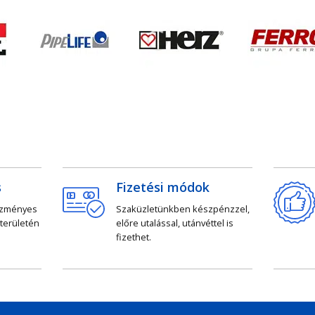
s
Fizetési módok
ezményes
Szaküzletünkben készpénzzel,
 területén
előre utalással, utánvéttel is
fizethet.