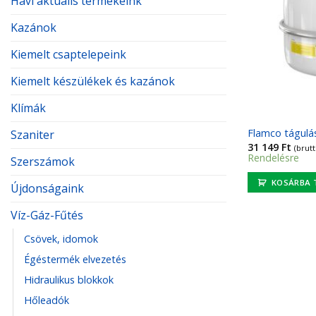
Havi aktuális termékeink
Kazánok
Kiemelt csaptelepeink
Kiemelt készülékek és kazánok
Klímák
Flamco tágulás
Szaniter
31 149
Ft
(brutt
Rendelésre
Szerszámok
KOSÁRBA 
Újdonságaink
Víz-Gáz-Fűtés
Csövek, idomok
Égéstermék elvezetés
Hidraulikus blokkok
Hőleadók