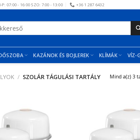
-P: 07:00 - 16:00 SZO: 7:00 - 13:00
+36 1 287 6432
RDŐSZOBA
KAZÁNOK ÉS BOJLEREK
KLÍMÁK
VÍZ-
ÁLYOK
/
SZOLÁR TÁGULÁSI TARTÁLY
Mind a(z) 3 t
Kedvencekhez