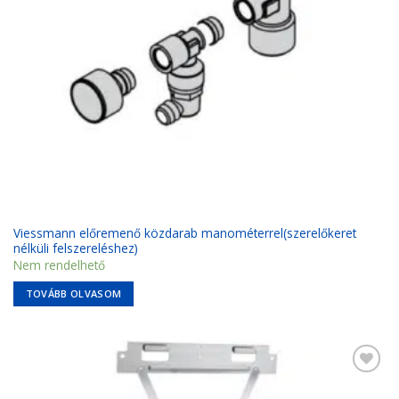
Viessmann előremenő közdarab manométerrel(szerelőkeret
nélküli felszereléshez)
Nem rendelhető
TOVÁBB OLVASOM
Kedvencekhez