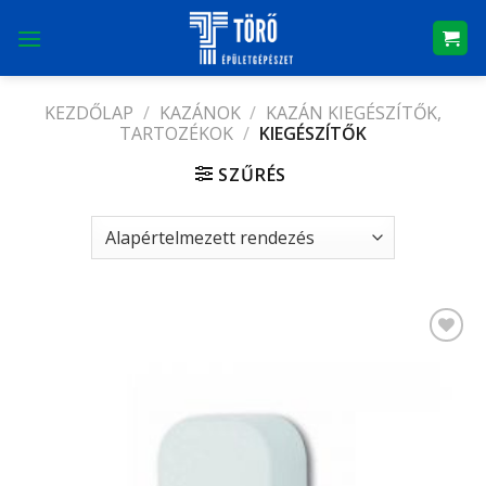
Skip
to
content
KEZDŐLAP
/
KAZÁNOK
/
KAZÁN KIEGÉSZÍTŐK,
TARTOZÉKOK
/
KIEGÉSZÍTŐK
SZŰRÉS
Kedvencekhez