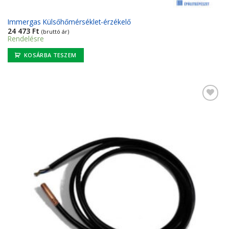
Immergas Külsőhőmérséklet-érzékelő
24 473
Ft
(bruttó ár)
Rendelésre
KOSÁRBA TESZEM
Kedvencekhez