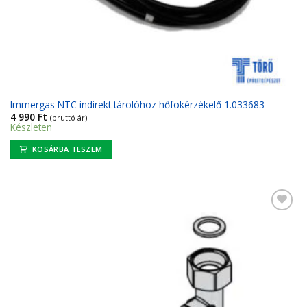
Immergas NTC indirekt tárolóhoz hőfokérzékelő 1.033683
4 990
Ft
(bruttó ár)
Készleten
KOSÁRBA TESZEM
Kedvencekhez