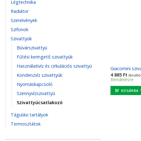
Légtechnika
Radiátor
Szerelvények
Szifonok
Szivattyúk
Búvárszivattyú
Fűtési keringető szivattyúk
Használativíz és cirkulációs szivattyú
Giacomini sziv
4 885
Ft
Kondenzvíz szivattyúk
(bruttó
Rendelésre
Nyomáskapcsoló
KOSÁRBA 
Szennyvízszivattyú
Szivattyúcsatlakozó
Tágulási tartályok
Termosztátok