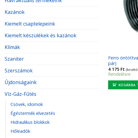
Havi aktuális termékeink
Kazánok
Kiemelt csaptelepeink
Kiemelt készülékek és kazánok
Klímák
Ferro öntöttvas
Szaniter
pár)
4 175
Ft
(bruttó
Szerszámok
Rendelésre
Újdonságaink
KOSÁRBA 
Víz-Gáz-Fűtés
Csövek, idomok
Égéstermék elvezetés
Hidraulikus blokkok
Hőleadók