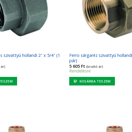
 szivattyú hollandi 2″ x 5/4″ (1
Ferro sárgaréz szivattyú hollandi
pár)
5 605
Ft
 ár)
(bruttó ár)
Rendelésre
TESZEM
KOSÁRBA TESZEM
Kedvencekhez