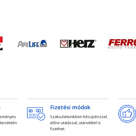
s
Fizetési módok
ezményes
Szaküzletünkben készpénzzel,
 területén
előre utalással, utánvéttel is
fizethet.