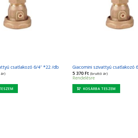
attyú csatlakozó 6/4″ *22 /db
Giacomini szivattyú csatlakozó 
5 370
Ft
 ár)
(bruttó ár)
Rendelésre
TESZEM
KOSÁRBA TESZEM