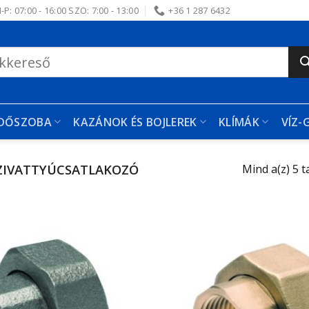
-P: 07:00 - 16:00 SZO: 7:00 - 13:00
+36 1 287 6432
RDŐSZOBA
KAZÁNOK ÉS BOJLEREK
KLÍMÁK
VÍZ-
ZIVATTYÚCSATLAKOZÓ
Mind a(z) 5 t
Kedvencekhez