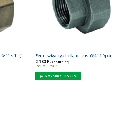
 6/4″ x 1″ (1
Ferro szivattyú hollandi vas. 6/4″-1″/pár
2 180
Ft
(bruttó ár)
Rendelésre
KOSÁRBA TESZEM
Kedvencekhez