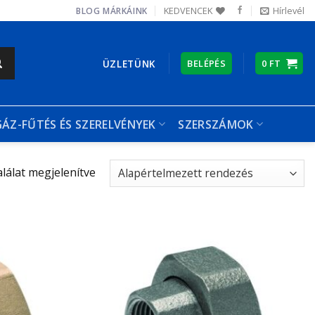
KEDVENCEK
Hírlevél
BLOG
MÁRKÁINK
ÜZLETÜNK
BELÉPÉS
0
FT
GÁZ-FŰTÉS ÉS SZERELVÉNYEK
SZERSZÁMOK
alálat megjelenítve
Kedvencekhez
Kedvencekhez