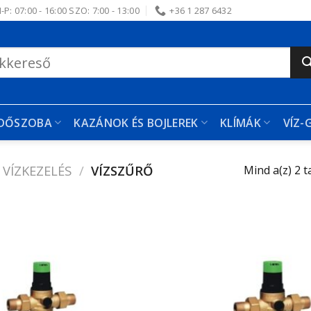
-P: 07:00 - 16:00 SZO: 7:00 - 13:00
+36 1 287 6432
RDŐSZOBA
KAZÁNOK ÉS BOJLEREK
KLÍMÁK
VÍZ-
VÍZKEZELÉS
/
VÍZSZŰRŐ
Mind a(z) 2 t
Kedvencekhez