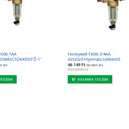
K06-1AA
Honeywell FK06-3/4AA
YOMÁSCSÖKKENTŐ 1″
vízszűrő+nyomáscsökkentő
46 149
Ft
ó ár)
(bruttó ár)
Rendelésre
TESZEM
KOSÁRBA TESZEM