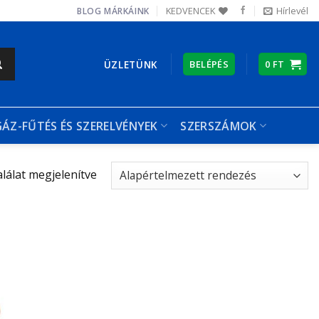
KEDVENCEK
Hírlevél
BLOG
MÁRKÁINK
ÜZLETÜNK
BELÉPÉS
0
FT
GÁZ-FŰTÉS ÉS SZERELVÉNYEK
SZERSZÁMOK
alálat megjelenítve
Kedvencekhez