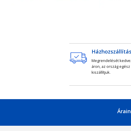
Házhozszállítá
Megrendelését kedv
áron, az ország egész
kiszállítjuk.
Árain