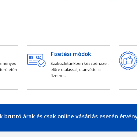
s
Fizetési módok
ezményes
Szaküzletünkben készpénzzel,
 területén
előre utalással, utánvéttel is
fizethet.
k bruttó árak és csak online vásárlás esetén érvén