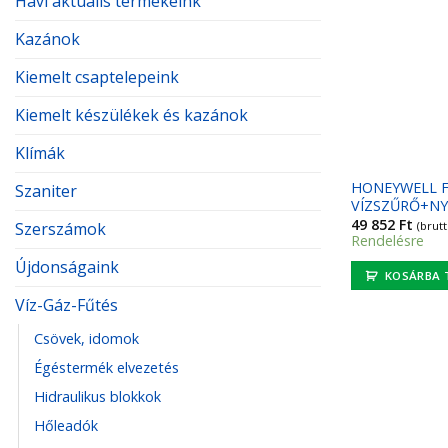
Havi aktuális termékeink
Kazánok
Kiemelt csaptelepeink
Kiemelt készülékek és kazánok
Klímák
HONEYWELL F
Szaniter
VÍZSZŰRŐ+N
49 852
Ft
(brutt
Szerszámok
Rendelésre
Újdonságaink
KOSÁRBA 
Víz-Gáz-Fűtés
Csövek, idomok
Égéstermék elvezetés
Hidraulikus blokkok
Hőleadók