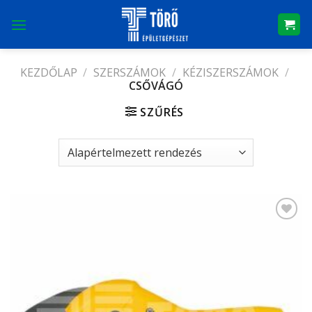
Skip
to
content
KEZDŐLAP
/
SZERSZÁMOK
/
KÉZISZERSZÁMOK
/
CSŐVÁGÓ
SZŰRÉS
Kedvencekhez