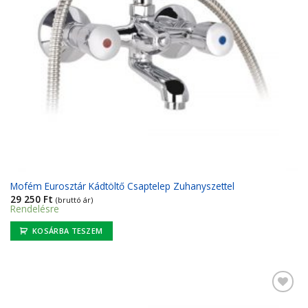
Mofém Eurosztár Kádtöltő Csaptelep Zuhanyszettel
29 250
Ft
(bruttó ár)
Rendelésre
KOSÁRBA TESZEM
Kedvencekhez