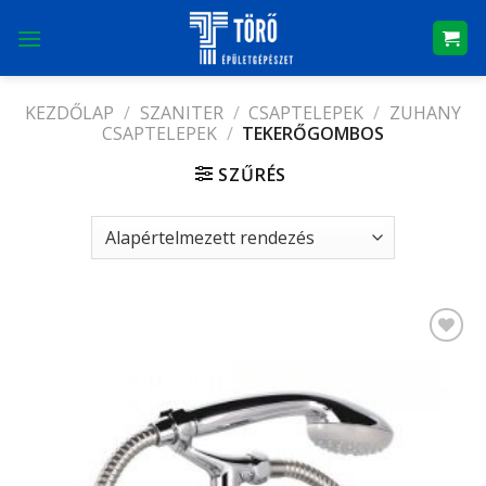
Skip
to
content
KEZDŐLAP
/
SZANITER
/
CSAPTELEPEK
/
ZUHANY
CSAPTELEPEK
/
TEKERŐGOMBOS
SZŰRÉS
Kedvencekhez