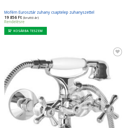
Mofém Eurosztár zuhany csaptelep zuhanyszettel
19 856
Ft
(bruttó ár)
Rendelésre
KOSÁRBA TESZEM
Kedvencekhez