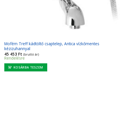
Mofém Treff kádtöltő csaptelep, Antica vízkőmentes
kézizuhannyal
45 453
Ft
(bruttó ár)
Rendelésre
KOSÁRBA TESZEM