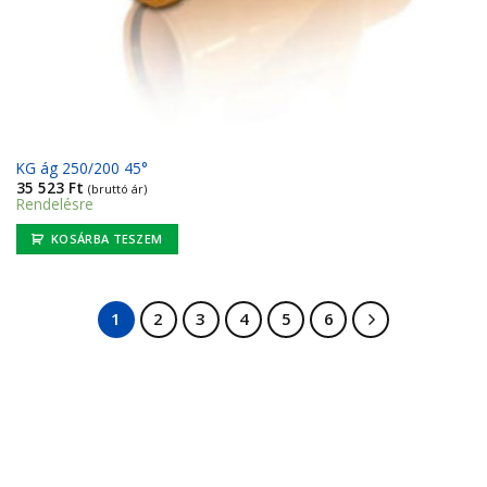
KG ág 250/200 45°
35 523
Ft
(bruttó ár)
Rendelésre
KOSÁRBA TESZEM
1
2
3
4
5
6