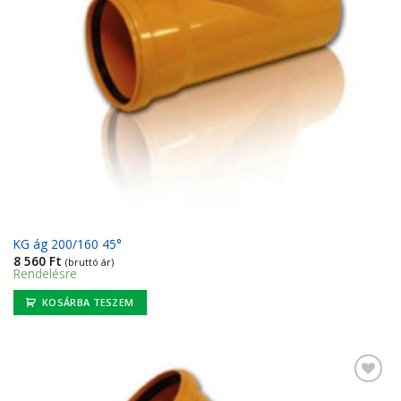
KG ág 200/160 45°
8 560
Ft
(bruttó ár)
Rendelésre
KOSÁRBA TESZEM
Kedvencekhez