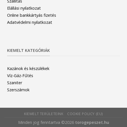
Szállítás
Elállási nyilatkozat
Online bankkártyás fizetés
Adatvédelmi nyilatkozat
KIEMELT KATEGÓRIÁK
Kazánok és készülékek
Víz-Gáz-Fűtés
Szaniter
Szerszámok
KIEMELT TERÜLETEINK
COOKIE POLICY (EU)
Minden jog fenntartva ©2026
torogepeszet.hu