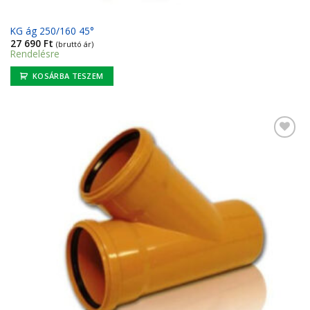
KG ág 250/160 45°
27 690
Ft
(bruttó ár)
Rendelésre
KOSÁRBA TESZEM
Kedvencekhez