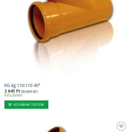
KG ág 110/110 45°
2 645
Ft
(bruttó ár)
Készleten
KOSÁRBA TESZEM