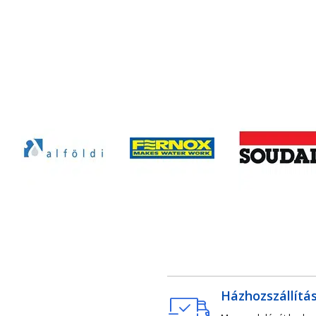
Házhozszállítá