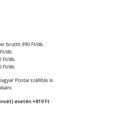
: bruttó 990 Ft/db.
Ft/db.
 Ft/db.
 Ft/db.
gyar Postai szállítás is.
lalni.
tánvét) esetén +819 Ft