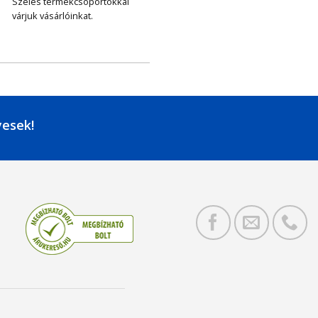
Széles termékcsoportokkal
várjuk vásárlóinkat.
yesek!