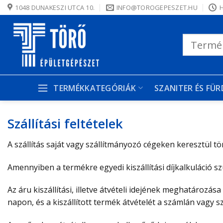
Skip
1048 DUNAKESZI UTCA 10.
INFO@TOROGEPESZET.HU
H
to
content
Keresés
a
következőre:
TERMÉKKATEGÓRIÁK
SZANITER ÉS FÜ
Szállítási feltételek
A szállítás saját vagy szállítmányozó cégeken keresztül tört
Amennyiben a termékre egyedi kiszállítási díjkalkuláció sz
Az áru kiszállítási, illetve átvételi idejének meghatározá
napon, és a kiszállított termék átvételét a számlán vagy szá