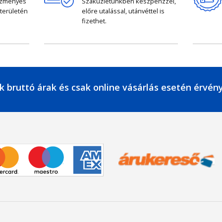
ezményes
Szaküzletünkben készpénzzel,
 területén
előre utalással, utánvéttel is
fizethet.
k bruttó árak és csak online vásárlás esetén érvén