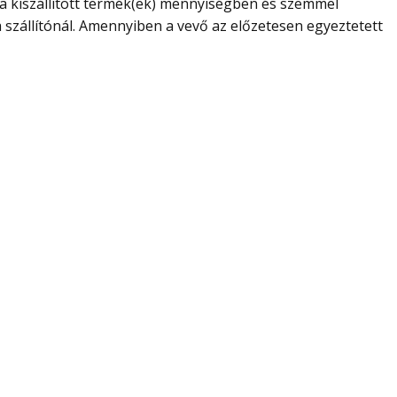
g a kiszállított termék(ek) mennyiségben és szemmel
 szállítónál. Amennyiben a vevő az előzetesen egyeztetett