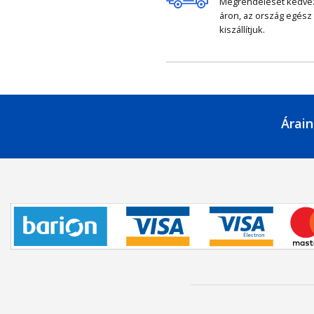
Megrendelését kedv
áron, az ország egész
kiszállítjuk.
Árain