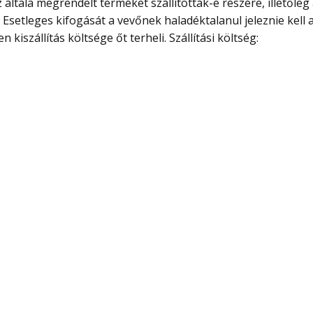
 általa megrendelt terméket szállították-e részére, illetőle
etleges kifogását a vevőnek haladéktalanul jeleznie kell a
 kiszállítás költsége őt terheli. Szállítási költség: