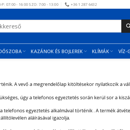
-P: 07:00 - 16:00 SZO: 7:00 - 13:00
+36 1 287 6432
RDŐSZOBA
KAZÁNOK ÉS BOJLEREK
KLÍMÁK
VÍZ-
énik. A vevő a megrendelőlap kitöltésekor nyilatkozik a válasz
ükséges, úgy a telefonos egyeztetés során kerül sor a kiszáll
sa a telefonos egyeztetés alkalmával történik . A termék átvé
llítólevélen aláírásával igazolja.