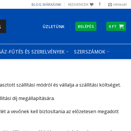
KEDVENCEK
Hírlevél
BLOG
MÁRKÁINK
ÜZLETÜNK
BELÉPÉS
0
FT
GÁZ-FŰTÉS ÉS SZERELVÉNYEK
SZERSZÁMOK
tott szállítási módról és vállalja a szállítási költséget.
ítási díj megállapítására.
telét a vevőnek kell biztosítania az előzetesen megadott