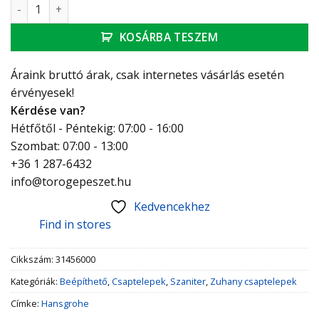
Hansgrohe Metris Egykaros falsík alatti zuhanycsaptelep sz
KOSÁRBA TESZEM
Áraink bruttó árak, csak internetes vásárlás esetén
érvényesek!
Kérdése van?
Hétfőtől - Péntekig: 07:00 - 16:00
Szombat: 07:00 - 13:00
+36 1 287-6432
info@torogepeszet.hu
Kedvencekhez
Find in stores
Cikkszám:
31456000
Kategóriák:
Beépíthető
,
Csaptelepek
,
Szaniter
,
Zuhany csaptelepek
Címke:
Hansgrohe