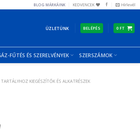
KEDVENCEK
Hírlevél
BLOG
MÁRKÁINK
ÜZLETÜNK
BELÉPÉS
0
FT
GÁZ-FŰTÉS ÉS SZERELVÉNYEK
SZERSZÁMOK
 TARTÁLYHOZ KIEGÉSZÍTŐK ÉS ALKATRÉSZEK
!