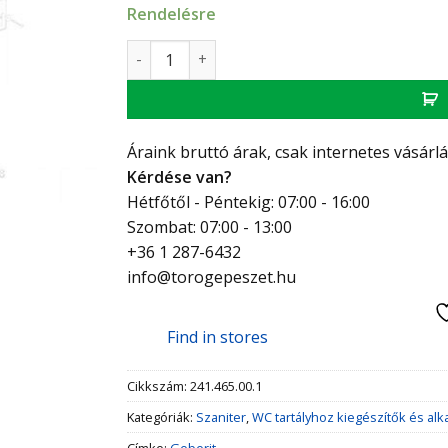
Rendelésre
Geberit nyomórúd mennyiség
Áraink bruttó árak, csak internetes vásárl
Kérdése van?
Hétfőtől - Péntekig: 07:00 - 16:00
Szombat: 07:00 - 13:00
+36 1 287-6432
info@torogepeszet.hu
Find in stores
Cikkszám:
241.465.00.1
Kategóriák:
Szaniter
,
WC tartályhoz kiegészítők és alk
Címke:
Geberit