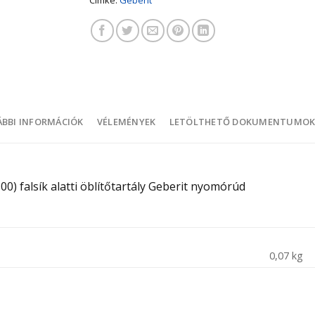
BBI INFORMÁCIÓK
VÉLEMÉNYEK
LETÖLTHETŐ DOKUMENTUMO
0) falsík alatti öblítőtartály Geberit nyomórúd
0,07 kg