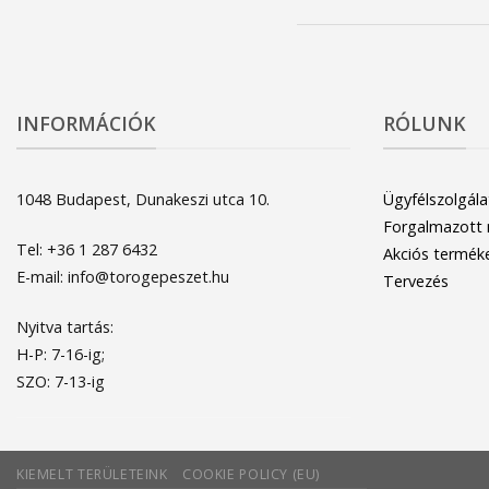
INFORMÁCIÓK
RÓLUNK
1048 Budapest, Dunakeszi utca 10.
Ügyfélszolgála
Forgalmazott
Tel: +36 1 287 6432
Akciós termék
E-mail: info@torogepeszet.hu
Tervezés
Nyitva tartás:
H-P: 7-16-ig;
SZO: 7-13-ig
KIEMELT TERÜLETEINK
COOKIE POLICY (EU)