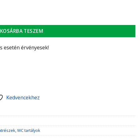
KOSÁRBA TESZEM
ás esetén érvényesek!
Kedvencekhez
atrészek
,
WC tartályok