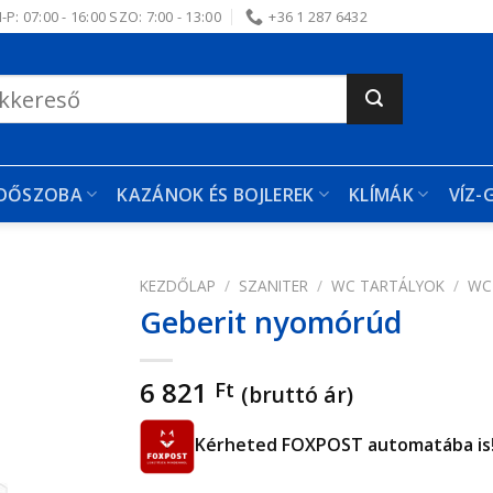
-P: 07:00 - 16:00 SZO: 7:00 - 13:00
+36 1 287 6432
RDŐSZOBA
KAZÁNOK ÉS BOJLEREK
KLÍMÁK
VÍZ-
KEZDŐLAP
/
SZANITER
/
WC TARTÁLYOK
/
WC
Geberit nyomórúd
edvencekhez
6 821
Ft
(bruttó ár)
Kérheted FOXPOST automatába is