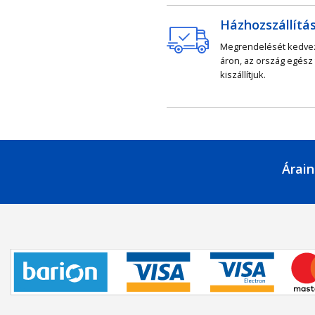
Házhozszállítá
Megrendelését kedv
áron, az ország egész
kiszállítjuk.
Árain