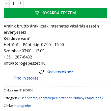
Hansgrohe Egykaros zuhanykeverő falsík alatti szereléshez
KOSÁRBA TESZEM
Áraink bruttó árak, csak internetes vásárlás esetén
érvényesek!
Kérdése van?
Hétfőtől - Péntekig: 07:00 - 16:00
Szombat: 07:00 - 13:00
+36 1 287-6432
info@torogepeszet.hu
Kedvencekhez
Find in stores
Cikkszám:
31965000
Kategóriák:
Beépíthető
,
Csaptelepek
,
Szaniter
,
Zuhany csaptelepek
Címke:
Hansgrohe