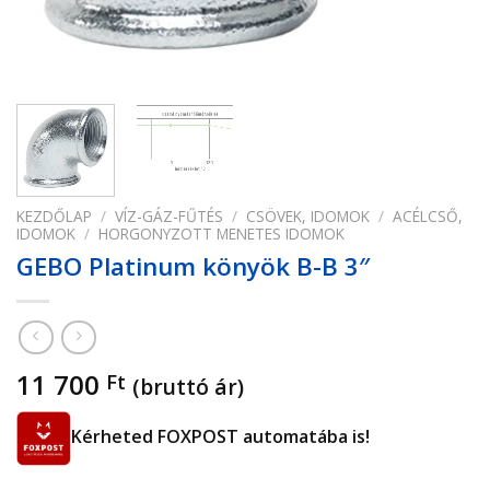
KEZDŐLAP
/
VÍZ-GÁZ-FŰTÉS
/
CSÖVEK, IDOMOK
/
ACÉLCSŐ,
IDOMOK
/
HORGONYZOTT MENETES IDOMOK
GEBO Platinum könyök B-B 3″
11 700
Ft
(bruttó ár)
Kérheted FOXPOST automatába is!