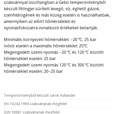
szabvánnyal összhangban a Gebo temperöntvényből
készült fittingjei sűrített levegő, víz, éghető gázok,
szénhidrogének és más közeg esetén is használhatóak,
amennyiben az előírt hőmérsékleti és
nyomásfokozatra vonatkozó értékeket betartják.
Minimális környezeti hőmérséklet: –20 ºC, 25 bar
Ivóvíz esetén a maximális hőmérséklet: 25°C
Megengedett üzemi nyomás –20 ºC és 120 ºC közötti
hőmérséklet esetén: 25 bar
Megengedett üzemi nyomás 120 ºC és 300 ºC közötti
hőmérséklet esetén: 20–25 bar
Temperöntvényből készült sarok hollander
EN 10242:1994 szabványnak megfelel
DIN 50961 szabványnak megfelel