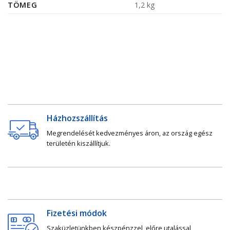
TÖMEG
1,2 kg
Házhozszállítás
Megrendelését kedvezményes áron, az ország egész
területén kiszállítjuk.
Fizetési módok
Szaküzletünkben készpénzzel, előre utalással,