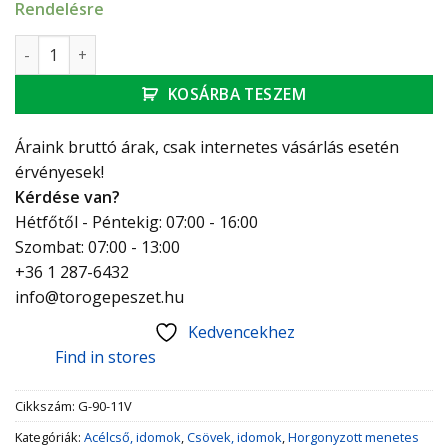
Rendelésre
GEBO Platinum könyök B-B 3" mennyiség
KOSÁRBA TESZEM
Áraink bruttó árak, csak internetes vásárlás esetén
érvényesek!
Kérdése van?
Hétfőtől - Péntekig: 07:00 - 16:00
Szombat: 07:00 - 13:00
+36 1 287-6432
info@torogepeszet.hu
Kedvencekhez
Find in stores
Cikkszám:
G-90-11V
Kategóriák:
Acélcső, idomok
,
Csövek, idomok
,
Horgonyzott menetes