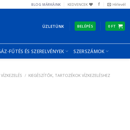
KEDVENCEK
Hírlevél
BLOG
MÁRKÁINK
ÜZLETÜNK
BELÉPÉS
0
FT
GÁZ-FŰTÉS ÉS SZERELVÉNYEK
SZERSZÁMOK
VÍZKEZELÉS
/
KIEGÉSZÍTŐK, TARTOZÉKOK VÍZKEZELÉSHEZ