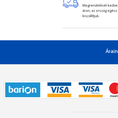
Megrendelését kedv
áron, az ország egész
kiszállítjuk.
Árain