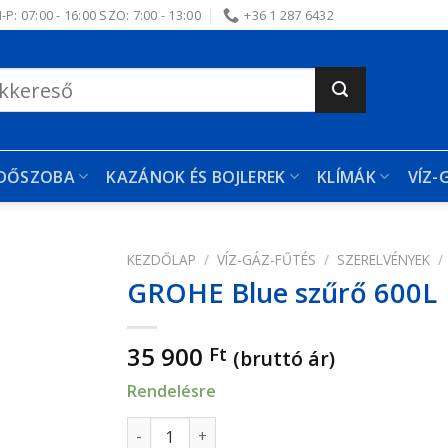
-P: 07:00 - 16:00 SZO: 7:00 - 13:00
+36 1 287 6432
RDŐSZOBA
KAZÁNOK ÉS BOJLEREK
KLÍMÁK
VÍZ-
KEZDŐLAP
/
VÍZ-GÁZ-FŰTÉS
/
SZERELVÉNYEK
/
GROHE Blue szűrő 600L
edvencekhez
35 900
Ft
(bruttó ár)
Rendelésre
GROHE Blue szűrő 600L mennyiség