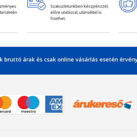
ezményes
Szaküzletünkben készpénzzel,
 területén
előre utalással, utánvéttel is
fizethet.
k bruttó árak és csak online vásárlás esetén érvén