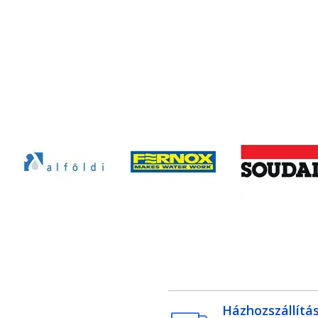
Házhozszállítá