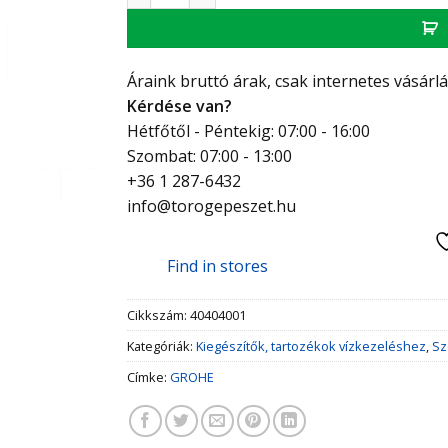
Áraink bruttó árak, csak internetes vásárl
Kérdése van?
Hétfőtől - Péntekig: 07:00 - 16:00
Szombat: 07:00 - 13:00
+36 1 287-6432
info@torogepeszet.hu
Find in stores
Cikkszám:
40404001
Kategóriák:
Kiegészítők, tartozékok vízkezeléshez
,
Sz
Címke:
GROHE