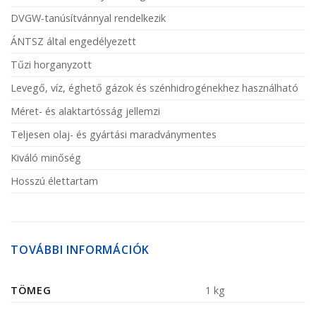
DVGW-tanúsítvánnyal rendelkezik
ÁNTSZ által engedélyezett
Tűzi horganyzott
Levegő, víz, éghető gázok és szénhidrogénekhez használható
Méret- és alaktartósság jellemzi
Teljesen olaj- és gyártási maradványmentes
Kiváló minőség
Hosszú élettartam
TOVÁBBI INFORMÁCIÓK
TÖMEG
1 kg