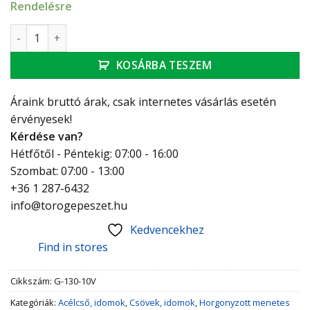
Rendelésre
GEBO Platinum T-idom 2 1/2" mennyiség
KOSÁRBA TESZEM
Áraink bruttó árak, csak internetes vásárlás esetén
érvényesek!
Kérdése van?
Hétfőtől - Péntekig: 07:00 - 16:00
Szombat: 07:00 - 13:00
+36 1 287-6432
info@torogepeszet.hu
Kedvencekhez
Find in stores
Cikkszám:
G-130-10V
Kategóriák:
Acélcső, idomok
,
Csövek, idomok
,
Horgonyzott menetes