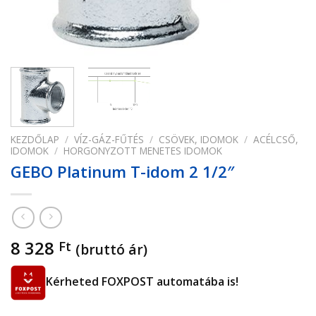
KEZDŐLAP
/
VÍZ-GÁZ-FŰTÉS
/
CSÖVEK, IDOMOK
/
ACÉLCSŐ,
IDOMOK
/
HORGONYZOTT MENETES IDOMOK
GEBO Platinum T-idom 2 1/2″
8 328
Ft
(bruttó ár)
Kérheted FOXPOST automatába is!