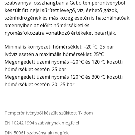
szabvánnyal összhangban a Gebo temperöntvényből
készült fittingjei sűrített levegő, víz, éghető gázok,
szénhidrogének és más közeg esetén is használhatóak,
amennyiben az előírt hőmérsékleti és
nyomásfokozatra vonatkozó értékeket betartják.
Minimális környezeti hőmérséklet: –20 ºC, 25 bar
Ivóvíz esetén a maximális hőmérséklet: 25°C
Megengedett üzemi nyomás –20 ºC és 120 ºC közötti
hőmérséklet esetén: 25 bar
Megengedett üzemi nyomás 120 ºC és 300 ºC közötti
hőmérséklet esetén: 20–25 bar
Temperöntvényből készült szűkített T-idom
EN 10242:1994 szabványnak megfelel
DIN 50961 szabványnak megfelel