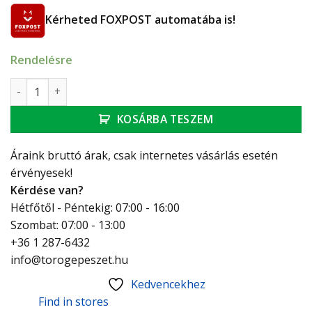
Kérheted FOXPOST automatába is!
Rendelésre
Ferro szivattyú hollandi vas. 6/4"-1"/pár mennyiség
KOSÁRBA TESZEM
Áraink bruttó árak, csak internetes vásárlás esetén
érvényesek!
Kérdése van?
Hétfőtől - Péntekig: 07:00 - 16:00
Szombat: 07:00 - 13:00
+36 1 287-6432
info@torogepeszet.hu
Kedvencekhez
Find in stores