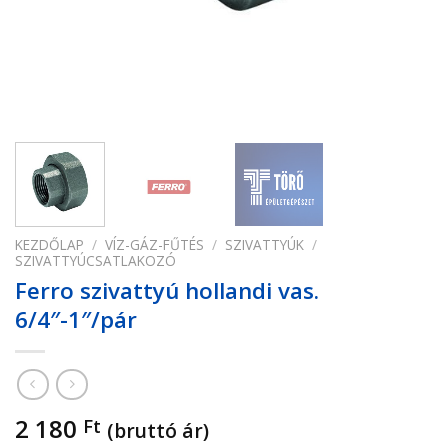
KEZDŐLAP
/
VÍZ-GÁZ-FŰTÉS
/
SZIVATTYÚK
/
SZIVATTYÚCSATLAKOZÓ
Ferro szivattyú hollandi vas.
6/4″-1″/pár
2 180
Ft
(bruttó ár)