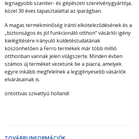
legnagyobb szaniter- és gépészeti szerelvénygyártója,
közel 30 éves tapasztalattal az iparágban.
A magas termékminőség iránti elköteleződésének és a
„biztonságos és jól funkcionáló otthon” vásárlói igény
kielégítésére irányuló küldetéstudatának
köszönhetően a Ferro termékek már több millió
otthonban vannak jelen világszerte. Minden évben
számos új terméket vezetünk be a piacra, amelyek
egyre inkább megfelelnek a legigényesebb vásárlók
elvárásainak is.
öntöttvas szivattyú hollandi
TOVÁBBI INFORMÁCIÓK