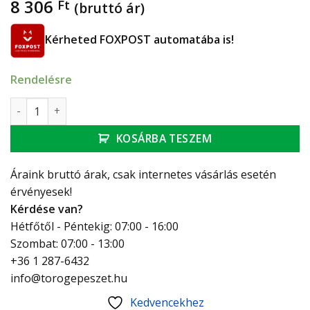
8 306
Ft
(bruttó ár)
Kérheted FOXPOST automatába is!
Rendelésre
FERRO Quadro - click-clack leeresztő szelep dugóval G 1 1/
KOSÁRBA TESZEM
Áraink bruttó árak, csak internetes vásárlás esetén
érvényesek!
Kérdése van?
Hétfőtől - Péntekig: 07:00 - 16:00
Szombat: 07:00 - 13:00
+36 1 287-6432
info@torogepeszet.hu
Kedvencekhez