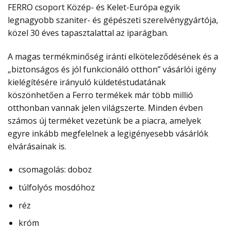
FERRO csoport Közép- és Kelet-Európa egyik
legnagyobb szaniter- és gépészeti szerelvénygyártója,
közel 30 éves tapasztalattal az iparágban.
A magas termékminőség iránti elköteleződésének és a
„biztonságos és jól funkcionáló otthon” vásárlói igény
kielégítésére irányuló küldetéstudatának
köszönhetően a Ferro termékek már több millió
otthonban vannak jelen világszerte. Minden évben
számos új terméket vezetünk be a piacra, amelyek
egyre inkább megfelelnek a legigényesebb vásárlók
elvárásainak is.
csomagolás: doboz
túlfolyós mosdóhoz
réz
króm