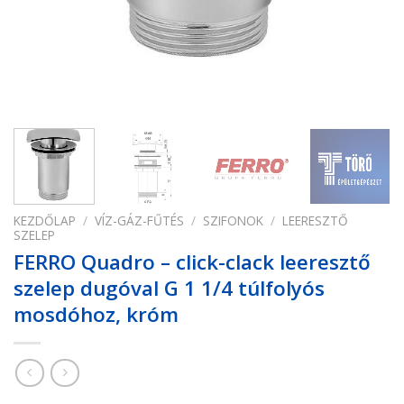
KEZDŐLAP
/
VÍZ-GÁZ-FŰTÉS
/
SZIFONOK
/
LEERESZTŐ
SZELEP
FERRO Quadro – click-clack leeresztő
szelep dugóval G 1 1/4 túlfolyós
mosdóhoz, króm