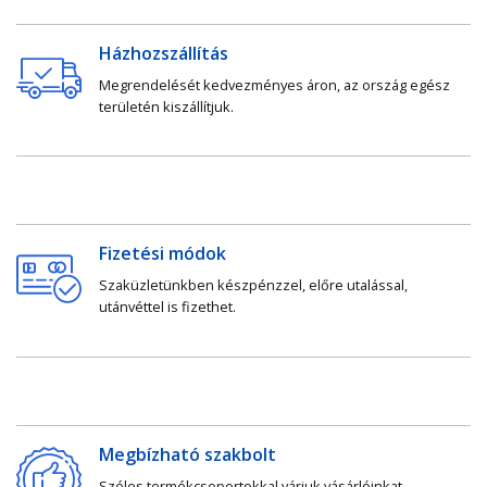
Házhozszállítás
Megrendelését kedvezményes áron, az ország egész
területén kiszállítjuk.
Fizetési módok
Szaküzletünkben készpénzzel, előre utalással,
utánvéttel is fizethet.
Megbízható szakbolt
Széles termékcsoportokkal várjuk vásárlóinkat.