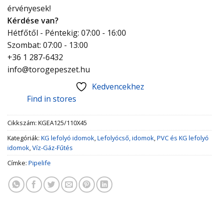
érvényesek!
Kérdése van?
Hétfőtől - Péntekig: 07:00 - 16:00
Szombat: 07:00 - 13:00
+36 1 287-6432
info@torogepeszet.hu
Kedvencekhez
Find in stores
Cikkszám:
KGEA125/110X45
Kategóriák:
KG lefolyó idomok
,
Lefolyócső, idomok
,
PVC és KG lefolyó
idomok
,
Víz-Gáz-Fűtés
Címke:
Pipelife