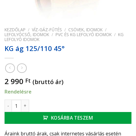
KEZDŐLAP
/
VÍZ-GÁZ-FŰTÉS
/
CSÖVEK, IDOMOK
/
LEFOLYÓCSŐ, IDOMOK
/
PVC ÉS KG LEFOLYÓ IDOMOK
/
KG
LEFOLYÓ IDOMOK
KG ág 125/110 45°
2 990
Ft
(bruttó ár)
Rendelésre
KG ág 125/110 45° mennyiség
KOSÁRBA TESZEM
Áraink bruttó árak, csak internetes vásárlás esetén