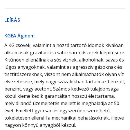
LEÍRÁS
KGEA Ágidom
A KG csövek, valamint a hozzá tartozó idomok kiválóan
alkalmasak gravitációs csatornarendszerek kiépítésére.
Kitűnően ellenállnak a sós víznek, alkoholnak, savas és
lúgos anyagoknak, valamint az agresszív gázoknak és
tisztítószereknek, viszont nem alkalmazhatók olyan víz
elvezetésére, mely nagy százalékban tartalmaz benzolt,
benzint, vagy acetont. Számos kedvező tulajdonsága
közül kiemelkedik garantáltan hosszú élettartama,
mely állandó üzemeltetés mellett is meghaladja az 50
évet. Emellett gyorsan és egyszerűen szerelhető,
tökéletesen ellenáll a mechanikai behatásoknak, illetve
nagyon könnyű anyagból készül.