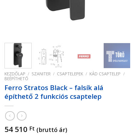
KEZDŐLAP
/
SZANITER
/
CSAPTELEPEK
/
KÁD CSAPTELEP
/
BEÉPÍTHETŐ
Ferro Stratos Black – falsík alá
építhető 2 funkciós csaptelep
54 510
Ft
(bruttó ár)