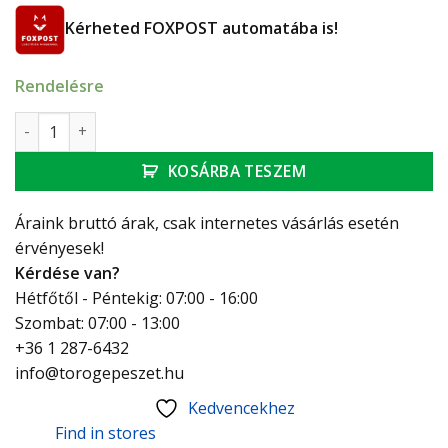
Kérheted FOXPOST automatába is!
Rendelésre
Ferro Stratos Black - falsík alá építhető 2 funkciós csaptel
KOSÁRBA TESZEM
Áraink bruttó árak, csak internetes vásárlás esetén
érvényesek!
Kérdése van?
Hétfőtől - Péntekig: 07:00 - 16:00
Szombat: 07:00 - 13:00
+36 1 287-6432
info@torogepeszet.hu
Kedvencekhez
Find in stores