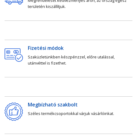
Megrendelését kedvezményes áron, az ország egész
területén kiszállítjuk.
Fizetési módok
Szaküzletünkben készpénzzel, előre utalással,
utánvéttel is fizethet.
Megbízható szakbolt
Széles termékcsoportokkal várjuk vásárlóinkat.