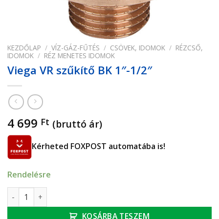
KEZDŐLAP
/
VÍZ-GÁZ-FŰTÉS
/
CSÖVEK, IDOMOK
/
RÉZCSŐ,
IDOMOK
/
RÉZ MENETES IDOMOK
Viega VR szűkítő BK 1″-1/2″
4 699
Ft
(bruttó ár)
Kérheted FOXPOST automatába is!
Rendelésre
Viega VR szűkítő BK 1"-1/2" mennyiség
KOSÁRBA TESZEM