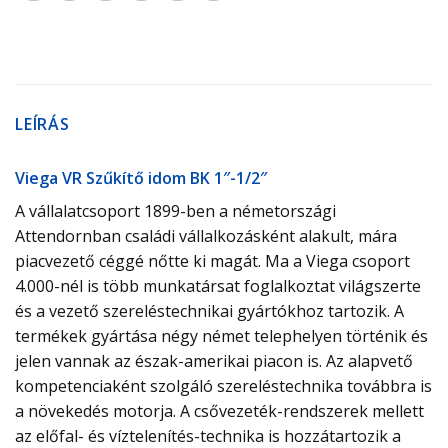
LEÍRÁS
Viega VR Szűkítő idom BK 1″-1/2″
A vállalatcsoport 1899-ben a németországi
Attendornban családi vállalkozásként alakult, mára
piacvezető céggé nőtte ki magát. Ma a Viega csoport
4.000-nél is több munkatársat foglalkoztat világszerte
és a vezető szereléstechnikai gyártókhoz tartozik. A
termékek gyártása négy német telephelyen történik és
jelen vannak az észak-amerikai piacon is. Az alapvető
kompetenciaként szolgáló szereléstechnika továbbra is
a növekedés motorja. A csővezeték-rendszerek mellett
az előfal- és víztelenítés-technika is hozzátartozik a