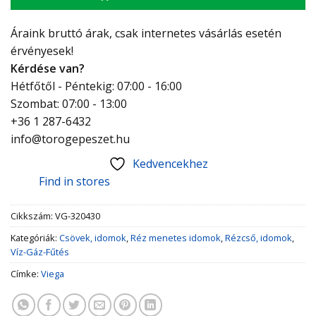
Áraink bruttó árak, csak internetes vásárlás esetén
érvényesek!
Kérdése van?
Hétfőtől - Péntekig: 07:00 - 16:00
Szombat: 07:00 - 13:00
+36 1 287-6432
info@torogepeszet.hu
Kedvencekhez
Find in stores
Cikkszám:
VG-320430
Kategóriák:
Csövek, idomok
,
Réz menetes idomok
,
Rézcső, idomok
,
Víz-Gáz-Fűtés
Címke:
Viega