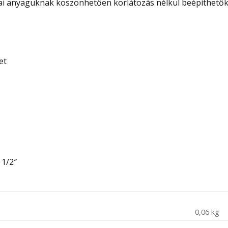
i anyaguknak köszönhetően korlátozás nélkül beépíthetők 
et
 1/2″
0,06 kg