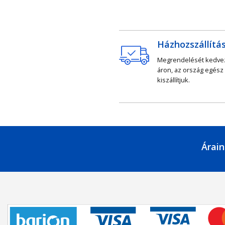
Házhozszállítá
Megrendelését kedv
áron, az ország egész
kiszállítjuk.
Árain