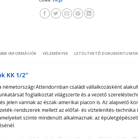
BBI INFORMÁCIÓK
VÉLEMÉNYEK
LETÖLTHETŐ DOKUMENTUMO
ök KK 1/2″
a németországi Attendornban családi vállalkozásként alakul
unkatársat foglalkoztat világszerte és a vezető szereléstec
és jelen vannak az észak-amerikai piacon is. Az alapvető k
eték-rendszerek mellett az előfal- és víztelenítés-technika 
l, amelyeket szinte mindenütt alkalmaznak: az épületgépésze
ésénél.