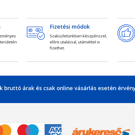
s
Fizetési módok
ezményes
Szaküzletünkben készpénzzel,
 területén
előre utalással, utánvéttel is
fizethet.
k bruttó árak és csak online vásárlás esetén érvén