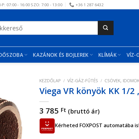
-P: 07:00 - 16:00 SZO: 7:00 - 13:00
+36 1 287 6432
RDŐSZOBA
KAZÁNOK ÉS BOJLEREK
KLÍMÁK
VÍZ-
KEZDŐLAP
/
VÍZ-GÁZ-FŰTÉS
/
CSÖVEK, IDOMO
Viega VR könyök KK 1/2 
edvencekhez
3 785
Ft
(bruttó ár)
Kérheted FOXPOST automatába is