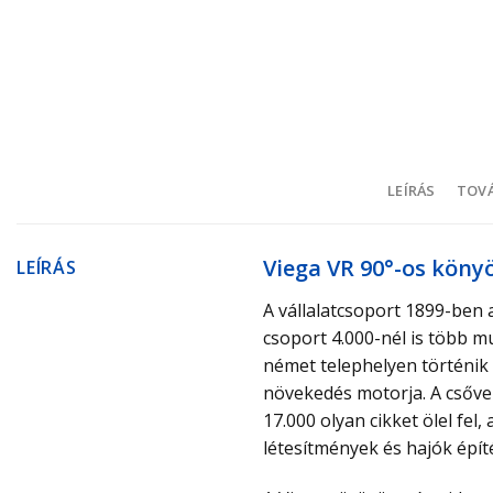
LEÍRÁS
TOVÁ
Viega VR 90°-os köny
LEÍRÁS
A vállalatcsoport 1899-ben 
csoport 4.000-nél is több m
német telephelyen történik 
növekedés motorja. A csővez
17.000 olyan cikket ölel fe
létesítmények és hajók épít