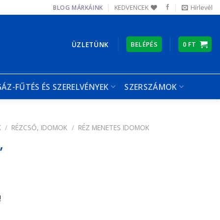
KEDVENCEK
Hírlevél
BLOG
MÁRKÁINK
ÜZLETÜNK
BELÉPÉS
0
FT
GÁZ-FŰTÉS ÉS SZERELVÉNYEK
SZERSZÁMOK
K
/
RÉZCSŐ, IDOMOK
/
RÉZ MENETES IDOMOK
„
!