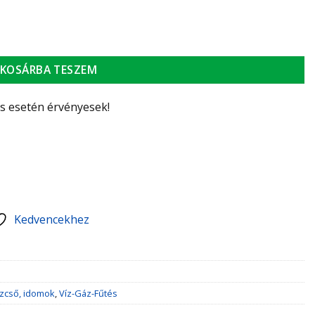
KOSÁRBA TESZEM
ás esetén érvényesek!
Kedvencekhez
zcső, idomok
,
Víz-Gáz-Fűtés