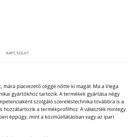
K
KAPCSOLAT
t, mára piacvezető céggé nőtte ki magát. Ma a Viega
hnikai gyártókhoz tartozik. A termékek gyártása négy
ompetenciaként szolgáló szereléstechnika továbbra is a
is hozzátartozik a termékprofilhoz. A választék mintegy
tben éppúgy, mint a közműellátásban vagy az ipari