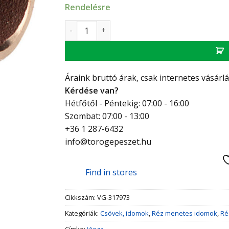
Rendelésre
Viega VR könyök KK 1/2 " mennyiség
Áraink bruttó árak, csak internetes vásárl
Kérdése van?
Hétfőtől - Péntekig: 07:00 - 16:00
Szombat: 07:00 - 13:00
+36 1 287-6432
info@torogepeszet.hu
Find in stores
Cikkszám:
VG-317973
Kategóriák:
Csövek, idomok
,
Réz menetes idomok
,
Ré
Címke:
Viega