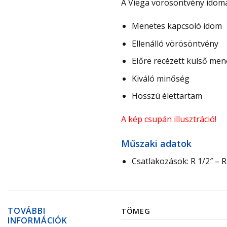
A Viega vörösöntvény idoma
Menetes kapcsoló idom
Ellenálló vörösöntvény
Előre recézett külső men
Kiváló minőség
Hosszú élettartam
A kép csupán illusztráció!
Műszaki adatok
Csatlakozások: R 1/2″ – R
TOVÁBBI
TÖMEG
INFORMÁCIÓK