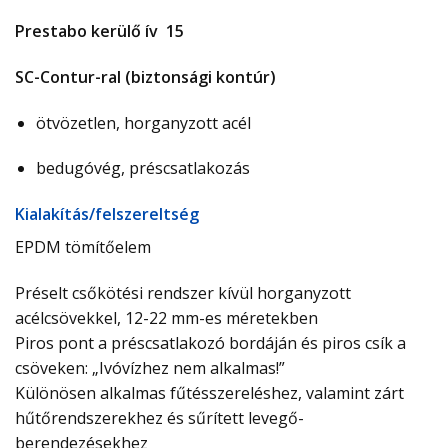
Prestabo kerülő ív 15
SC-Contur-ral (biztonsági kontúr)
ötvözetlen, horganyzott acél
bedugóvég, préscsatlakozás
Ki­ala­kí­tás/­fel­sze­relt­ség
EPDM tömítőelem
Préselt csőkötési rendszer kívül horganyzott
acélcsövekkel, 12-22 mm-es méretekben
Piros pont a préscsatlakozó bordáján és piros csík a
csöveken: „Ivóvízhez nem alkalmas!”
Különösen alkalmas fűtésszereléshez, valamint zárt
hűtőrendszerekhez és sűrített levegő-
berendezésekhez