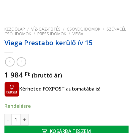
KEZDŐLAP
/
VÍZ-GÁZ-FŰTÉS
/
CSÖVEK, IDOMOK
/
SZÉNACÉL
CSŐ, IDOMOK
/
PRESS IDOMOK
/
VIEGA
Viega Prestabo kerülő ív 15
1 984
Ft
(bruttó ár)
Kérheted FOXPOST automatába is!
Rendelésre
Viega Prestabo kerülő ív 15 mennyiség
KOSÁRBA TESZEM