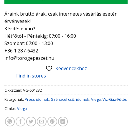
Áraink bruttó árak, csak internetes vásárlás esetén
érvényesek!
Kérdése van?
Hétfőtől - Péntekig: 07:00 - 16:00
Szombat: 07:00 - 13:00
+36 1 287-6432
info@torogepeszet.hu
Kedvencekhez
Find in stores
Cikkszám:
VG-601232
Kategóriák:
Press idomok
,
Szénacél cső, idomok
,
Viega
,
Víz-Gáz-Fűtés
Címke:
Viega