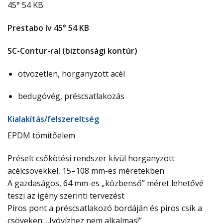
45° 54 KB
Prestabo ív 45° 54 KB
SC-Contur-ral (biztonsági kontúr)
ötvözetlen, horganyzott acél
bedugóvég, préscsatlakozás
Ki­ala­kí­tás/­fel­sze­relt­ség
EPDM tömítőelem
Préselt csőkötési rendszer kívül horganyzott
acélcsövekkel, 15–108 mm-es méretekben
A gazdaságos, 64 mm-es „közbenső” méret lehetővé
teszi az igény szerinti tervezést
Piros pont a préscsatlakozó bordáján és piros csík a
csöveken: „Ivóvízhez nem alkalmas!”