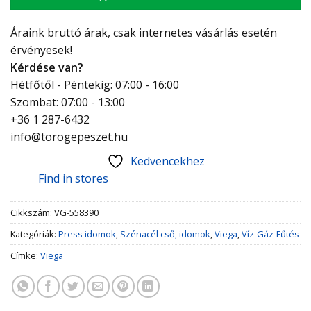
Áraink bruttó árak, csak internetes vásárlás esetén
érvényesek!
Kérdése van?
Hétfőtől - Péntekig: 07:00 - 16:00
Szombat: 07:00 - 13:00
+36 1 287-6432
info@torogepeszet.hu
Kedvencekhez
Find in stores
Cikkszám:
VG-558390
Kategóriák:
Press idomok
,
Szénacél cső, idomok
,
Viega
,
Víz-Gáz-Fűtés
Címke:
Viega