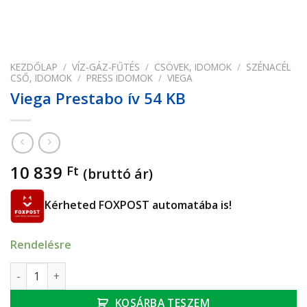
KEZDŐLAP
/
VÍZ-GÁZ-FŰTÉS
/
CSÖVEK, IDOMOK
/
SZÉNACÉL
CSŐ, IDOMOK
/
PRESS IDOMOK
/
VIEGA
Viega Prestabo ív 54 KB
10 839
Ft
(bruttó ár)
Kérheted FOXPOST automatába is!
Rendelésre
Viega Prestabo ív 54 KB mennyiség
KOSÁRBA TESZEM