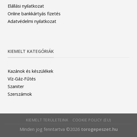
Elállási nyilatkozat
Online bankkártyás fizetés
Adatvédelmi nyilatkozat
KIEMELT KATEGÓRIÁK
Kazánok és készülékek
Víz-Gáz-Fűtés
Szaniter
Szerszámok
KIEMELT TERÜLETEINK
COOKIE POLICY (EU)
Minden jog fenntartva ©2026
torogepeszet.hu