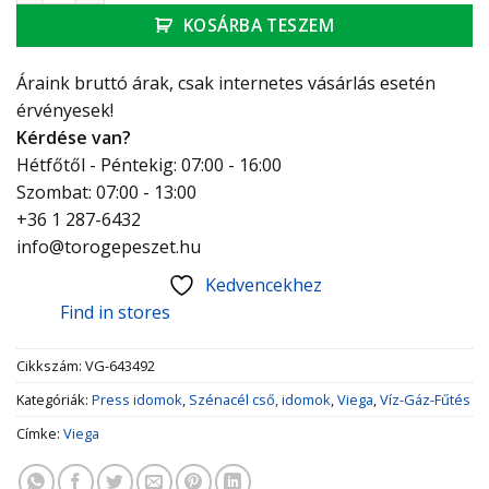
KOSÁRBA TESZEM
Áraink bruttó árak, csak internetes vásárlás esetén
érvényesek!
Kérdése van?
Hétfőtől - Péntekig: 07:00 - 16:00
Szombat: 07:00 - 13:00
+36 1 287-6432
info@torogepeszet.hu
Kedvencekhez
Find in stores
Cikkszám:
VG-643492
Kategóriák:
Press idomok
,
Szénacél cső, idomok
,
Viega
,
Víz-Gáz-Fűtés
Címke:
Viega