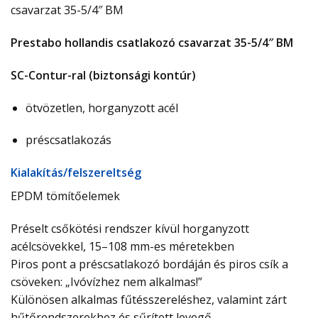
csavarzat 35-5/4″ BM
Prestabo hollandis csatlakozó csavarzat 35-5/4″ BM
SC-Contur-ral (biztonsági kontúr)
ötvözetlen, horganyzott acél
préscsatlakozás
Ki­ala­kí­tás/­fel­sze­relt­ség
EPDM tömítőelemek
Préselt csőkötési rendszer kívül horganyzott
acélcsövekkel, 15–108 mm-es méretekben
Piros pont a préscsatlakozó bordáján és piros csík a
csöveken: „Ivóvízhez nem alkalmas!”
Különösen alkalmas fűtésszereléshez, valamint zárt
hűtőrendszerekhez és sűrített levegő-