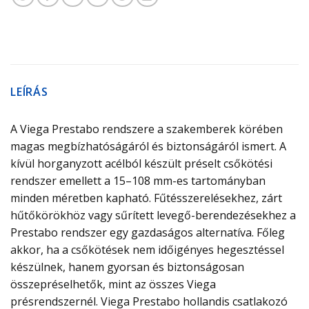
LEÍRÁS
A Viega Prestabo rendszere a szakemberek körében
magas megbízhatóságáról és biztonságáról ismert. A
kívül horganyzott acélból készült préselt csőkötési
rendszer emellett a 15–108 mm-es tartományban
minden méretben kapható. Fűtésszerelésekhez, zárt
hűtőkörökhöz vagy sűrített levegő-berendezésekhez a
Prestabo rendszer egy gazdaságos alternatíva. Főleg
akkor, ha a csőkötések nem időigényes hegesztéssel
készülnek, hanem gyorsan és biztonságosan
összepréselhetők, mint az összes Viega
présrendszernél. Viega Prestabo hollandis csatlakozó