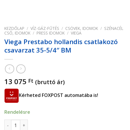
KEZDŐLAP
/
VÍZ-GÁZ-FŰTÉS
/
CSÖVEK, IDOMOK
/
SZÉNACÉL
CSŐ, IDOMOK
/
PRESS IDOMOK
/
VIEGA
Viega Prestabo hollandis csatlakozó
csavarzat 35-5/4″ BM
13 075
Ft
(bruttó ár)
Kérheted FOXPOST automatába is!
Rendelésre
Viega Prestabo hollandis csatlakozó csavarzat 35-5/4" BM 