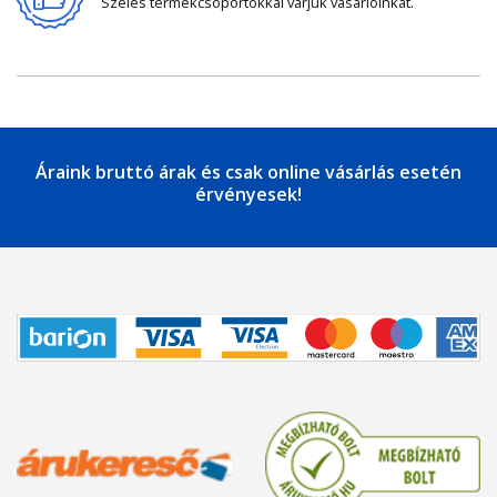
Széles termékcsoportokkal várjuk vásárlóinkat.
Áraink bruttó árak és csak online vásárlás esetén
érvényesek!