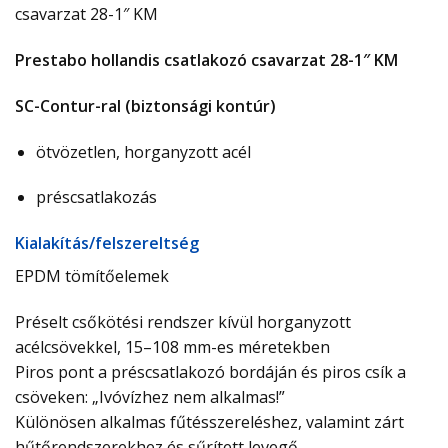
csavarzat 28-1″ KM
Prestabo hollandis csatlakozó csavarzat 28-1″ KM
SC-Contur-ral (biztonsági kontúr)
ötvözetlen, horganyzott acél
préscsatlakozás
Ki­ala­kí­tás/­fel­sze­relt­ség
EPDM tömítőelemek
Préselt csőkötési rendszer kívül horganyzott
acélcsövekkel, 15–108 mm-es méretekben
Piros pont a préscsatlakozó bordáján és piros csík a
csöveken: „Ivóvízhez nem alkalmas!”
Különösen alkalmas fűtésszereléshez, valamint zárt
hűtőrendszerekhez és sűrített levegő-