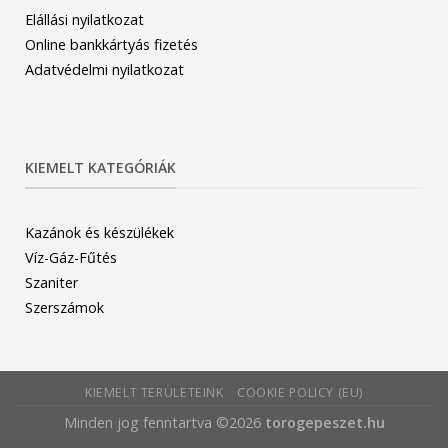
Elállási nyilatkozat
Online bankkártyás fizetés
Adatvédelmi nyilatkozat
KIEMELT KATEGÓRIÁK
Kazánok és készülékek
Víz-Gáz-Fűtés
Szaniter
Szerszámok
KIEMELT TERÜLETEINK
COOKIE POLICY (EU)
Minden jog fenntartva ©2026
torogepeszet.hu