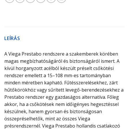
LEÍRÁS
A Viega Prestabo rendszere a szakemberek körében
magas megbízhatóságáról és biztonságáról ismert. A
kívül horganyzott acélból készült préselt csőkötési
rendszer emellett a 15–108 mm-es tartományban
minden méretben kapható. Fűtésszerelésekhez, zárt
hűtőkörökhöz vagy sűrített levegő-berendezésekhez a
Prestabo rendszer egy gazdaságos alternatíva. Főleg
akkor, ha a csőkötések nem időigényes hegesztéssel
készülnek, hanem gyorsan és biztonságosan
összepréselhetők, mint az összes Viega
présrendszernél. Viega Prestabo hollandis csatlakozó