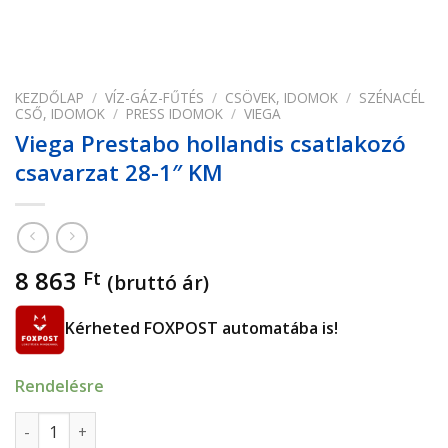
KEZDŐLAP
/
VÍZ-GÁZ-FŰTÉS
/
CSÖVEK, IDOMOK
/
SZÉNACÉL
CSŐ, IDOMOK
/
PRESS IDOMOK
/
VIEGA
Viega Prestabo hollandis csatlakozó
csavarzat 28-1″ KM
8 863
Ft
(bruttó ár)
Kérheted FOXPOST automatába is!
Rendelésre
Viega Prestabo hollandis csatlakozó csavarzat 28-1" KM me