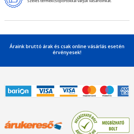
Széles termékcsoportokkal várjuk vásárlóinkat.
Áraink bruttó árak és csak online vásárlás esetén
érvényesek!