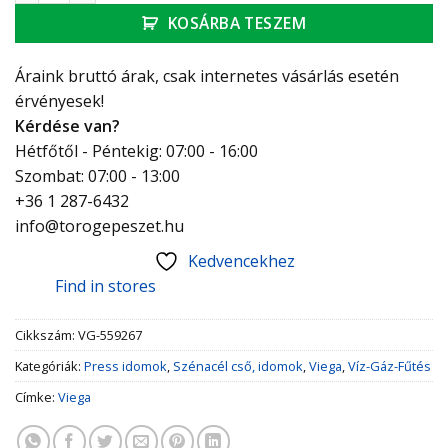
KOSÁRBA TESZEM
Áraink bruttó árak, csak internetes vásárlás esetén
érvényesek!
Kérdése van?
Hétfőtől - Péntekig: 07:00 - 16:00
Szombat: 07:00 - 13:00
+36 1 287-6432
info@torogepeszet.hu
Kedvencekhez
Find in stores
Cikkszám:
VG-559267
Kategóriák:
Press idomok
,
Szénacél cső, idomok
,
Viega
,
Víz-Gáz-Fűtés
Címke:
Viega