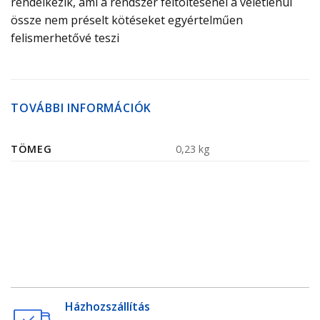
rendelkezik, ami a rendszer feltöltésénél a véletlenül
össze nem préselt kötéseket egyértelműen
felismerhetővé teszi
TOVÁBBI INFORMÁCIÓK
TÖMEG
0,23 kg
Házhozszállítás