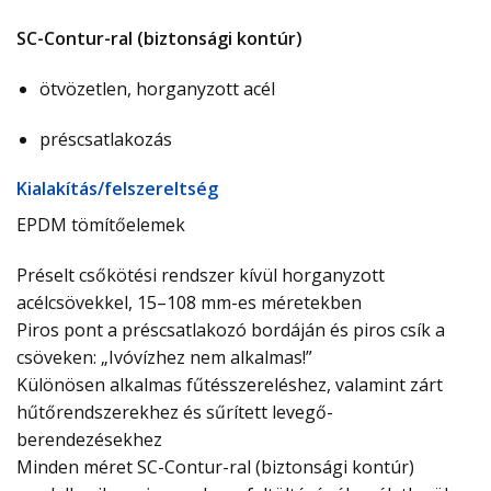
SC-Contur-ral (biztonsági kontúr)
ötvözetlen, horganyzott acél
préscsatlakozás
Ki­ala­kí­tás/­fel­sze­relt­ség
EPDM tömítőelemek
Préselt csőkötési rendszer kívül horganyzott
acélcsövekkel, 15–108 mm-es méretekben
Piros pont a préscsatlakozó bordáján és piros csík a
csöveken: „Ivóvízhez nem alkalmas!”
Különösen alkalmas fűtésszereléshez, valamint zárt
hűtőrendszerekhez és sűrített levegő-
berendezésekhez
Minden méret SC-Contur-ral (biztonsági kontúr)