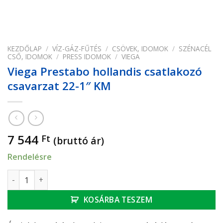
KEZDŐLAP
/
VÍZ-GÁZ-FŰTÉS
/
CSÖVEK, IDOMOK
/
SZÉNACÉL
CSŐ, IDOMOK
/
PRESS IDOMOK
/
VIEGA
Viega Prestabo hollandis csatlakozó
csavarzat 22-1″ KM
7 544
Ft
(bruttó ár)
Rendelésre
Viega Prestabo hollandis csatlakozó csavarzat 22-1" KM me
KOSÁRBA TESZEM