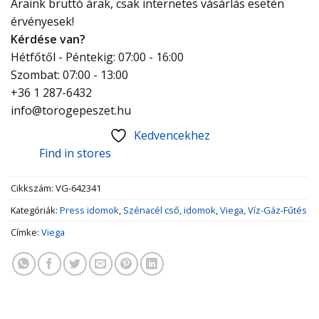
Áraink bruttó árak, csak internetes vásárlás esetén
érvényesek!
Kérdése van?
Hétfőtől - Péntekig: 07:00 - 16:00
Szombat: 07:00 - 13:00
+36 1 287-6432
info@torogepeszet.hu
Kedvencekhez
Find in stores
Cikkszám:
VG-642341
Kategóriák:
Press idomok
,
Szénacél cső, idomok
,
Viega
,
Víz-Gáz-Fűtés
Címke:
Viega