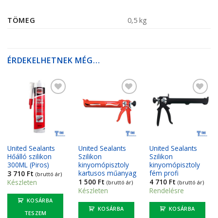
TÖMEG
0,5 kg
ÉRDEKELHETNEK MÉG…
Kedvencekhez
Kedvencekhez
Kedvencekhez
United Sealants
United Sealants
United Sealants
Hőálló szilikon
Szilikon
Szilikon
300ML (Piros)
kinyomópisztoly
kinyomópisztoly
kartusos műanyag
fém profi
3 710
Ft
(bruttó ár)
1 500
Ft
4 710
Ft
Készleten
(bruttó ár)
(bruttó ár)
Készleten
Rendelésre
KOSÁRBA
KOSÁRBA
KOSÁRBA
TESZEM