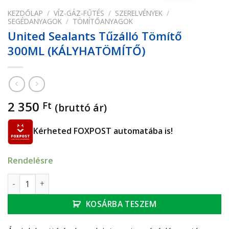
KEZDŐLAP
/
VÍZ-GÁZ-FŰTÉS
/
SZERELVÉNYEK
/
SEGÉDANYAGOK
/
TÖMÍTŐANYAGOK
United Sealants Tűzálló Tömítő
300ML (KÁLYHATÖMÍTŐ)
2 350
Ft
(bruttó ár)
Kérheted FOXPOST automatába is!
Rendelésre
United Sealants Tűzálló Tömítő 300ML (KÁLYHATÖMÍTŐ) me
KOSÁRBA TESZEM