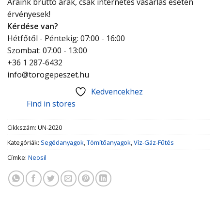
Áraink bruttó árak, csak internetes vásárlás esetén
érvényesek!
Kérdése van?
Hétfőtől - Péntekig: 07:00 - 16:00
Szombat: 07:00 - 13:00
+36 1 287-6432
info@torogepeszet.hu
Kedvencekhez
Find in stores
Cikkszám:
UN-2020
Kategóriák:
Segédanyagok
,
Tömítőanyagok
,
Víz-Gáz-Fűtés
Címke:
Neosil