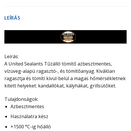
LEÍRÁS
Leírás:
A United Sealants Tűzálló tömítő azbesztmentes,
vízüveg-alapú ragasztó-, és tömítőanyag. Kiválóan
ragasztja és tömíti kívül-belül a magas hőmérsékletnek
kitett helyeket: kandallókat, kályhákat, grillsütőket.
Tulajdonságok:
Azbesztmentes
Használatra kész
+1500 °C-ig hőálló