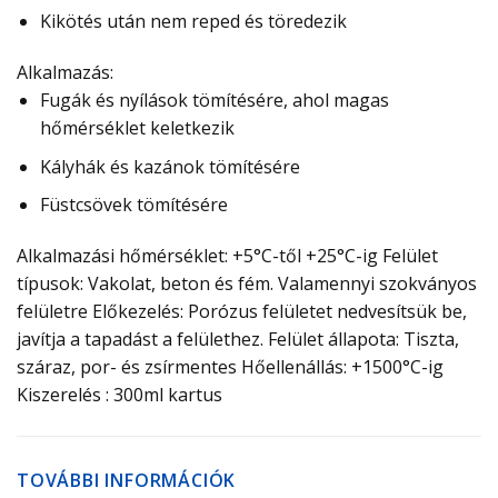
Kikötés után nem reped és töredezik
Alkalmazás:
Fugák és nyílások tömítésére, ahol magas
hőmérséklet keletkezik
Kályhák és kazánok tömítésére
Füstcsövek tömítésére
Alkalmazási hőmérséklet:
+5°C-től +25°C-ig
Felület
típusok:
Vakolat, beton és fém. Valamennyi szokványos
felületre
Előkezelés:
Porózus felületet nedvesítsük be,
javítja a tapadást a felülethez.
Felület állapota:
Tiszta,
száraz, por- és zsírmentes
Hőellenállás:
+1500°C-ig
Kiszerelés :
300ml kartus
TOVÁBBI INFORMÁCIÓK