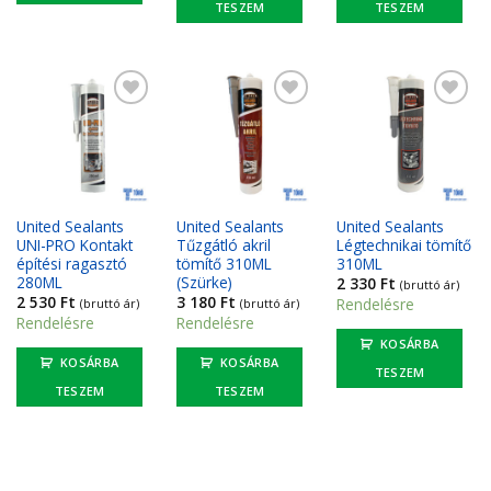
TESZEM
TESZEM
Kedvencekhez
Kedvencekhez
Kedvencekhez
United Sealants
United Sealants
United Sealants
UNI-PRO Kontakt
Tűzgátló akril
Légtechnikai tömítő
építési ragasztó
tömítő 310ML
310ML
280ML
(Szürke)
2 330
Ft
(bruttó ár)
2 530
Ft
3 180
Ft
Rendelésre
(bruttó ár)
(bruttó ár)
Rendelésre
Rendelésre
KOSÁRBA
KOSÁRBA
KOSÁRBA
TESZEM
TESZEM
TESZEM