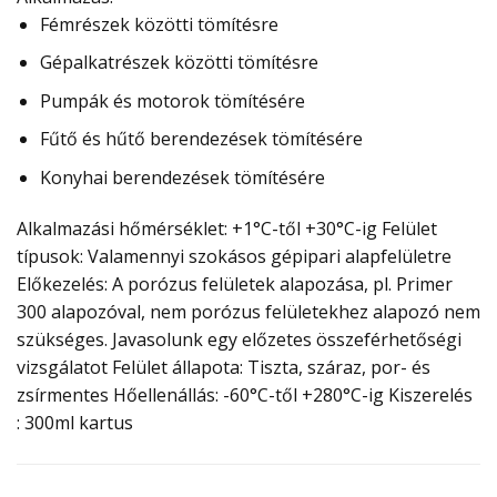
Fémrészek közötti tömítésre
Gépalkatrészek közötti tömítésre
Pumpák és motorok tömítésére
Fűtő és hűtő berendezések tömítésére
Konyhai berendezések tömítésére
Alkalmazási hőmérséklet:
+1°C-től +30°C-ig
Felület
típusok:
Valamennyi szokásos gépipari alapfelületre
Előkezelés:
A porózus felületek alapozása, pl. Primer
300 alapozóval, nem porózus felületekhez alapozó nem
szükséges. Javasolunk egy előzetes összeférhetőségi
vizsgálatot
Felület állapota:
Tiszta, száraz, por- és
zsírmentes
Hőellenállás:
-60°C-től +280°C-ig
Kiszerelés
:
300ml kartus