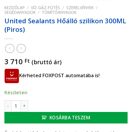
KEZDŐLAP
/
VÍZ-GÁZ-FŰTÉS
/
SZERELVÉNYEK
/
SEGÉDANYAGOK
/
TÖMÍTŐANYAGOK
United Sealants Hőálló szilikon 300ML
(Piros)
3 710
Ft
(bruttó ár)
Kérheted FOXPOST automatába is!
Készleten
United Sealants Hőálló szilikon 300ML (Piros) mennyiség
KOSÁRBA TESZEM