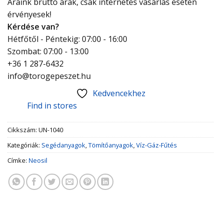
Áraink bruttó árak, csak internetes vásárlás esetén
érvényesek!
Kérdése van?
Hétfőtől - Péntekig: 07:00 - 16:00
Szombat: 07:00 - 13:00
+36 1 287-6432
info@torogepeszet.hu
Kedvencekhez
Find in stores
Cikkszám:
UN-1040
Kategóriák:
Segédanyagok
,
Tömítőanyagok
,
Víz-Gáz-Fűtés
Címke:
Neosil