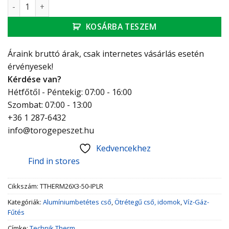
Technik Therm cső 26*3 PE-X piros szigetelt mennyiség
KOSÁRBA TESZEM
Áraink bruttó árak, csak internetes vásárlás esetén
érvényesek!
Kérdése van?
Hétfőtől - Péntekig: 07:00 - 16:00
Szombat: 07:00 - 13:00
+36 1 287-6432
info@torogepeszet.hu
Kedvencekhez
Find in stores
Cikkszám:
TTHERM26X3-50-IPLR
Kategóriák:
Alumíniumbetétes cső
,
Ötrétegű cső, idomok
,
Víz-Gáz-
Fűtés
Címke:
Technik Therm