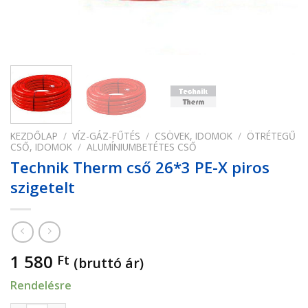
KEZDŐLAP
/
VÍZ-GÁZ-FŰTÉS
/
CSÖVEK, IDOMOK
/
ÖTRÉTEGŰ
CSŐ, IDOMOK
/
ALUMÍNIUMBETÉTES CSŐ
Technik Therm cső 26*3 PE-X piros
szigetelt
1 580
Ft
(bruttó ár)
Rendelésre