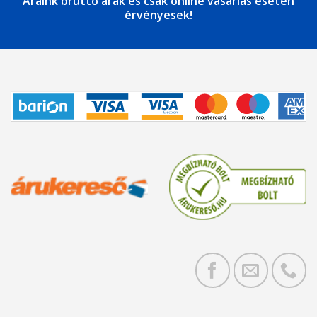
Áraink bruttó árak és csak online vásárlás esetén
érvényesek!