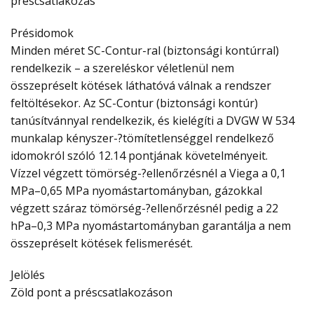
préscsatlakozás
Présidomok
Minden méret SC-Contur-ral (biztonsági kontúrral)
rendelkezik – a szereléskor véletlenül nem
összepréselt kötések láthatóvá válnak a rendszer
feltöltésekor. Az SC-Contur (biztonsági kontúr)
tanúsítvánnyal rendelkezik, és kielégíti a DVGW W 534
munkalap kényszer-?tömítetlenséggel rendelkező
idomokról szóló 12.14 pontjának követelményeit.
Vízzel végzett tömörség-?ellenőrzésnél a Viega a 0,1
MPa–0,65 MPa nyomástartományban, gázokkal
végzett száraz tömörség-?ellenőrzésnél pedig a 22
hPa–0,3 MPa nyomástartományban garantálja a nem
összepréselt kötések felismerését.
Jelölés
Zöld pont a préscsatlakozáson