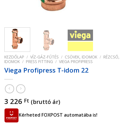
KEZDŐLAP
/
VÍZ-GÁZ-FŰTÉS
/
CSÖVEK, IDOMOK
/
RÉZCSŐ,
IDOMOK
/
PRESS FITTING
/
VIEGA PROFIPRESS
Viega Profipress T-idom 22
3 226
Ft
(bruttó ár)
Kérheted FOXPOST automatába is!