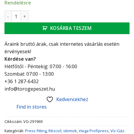
Rendelésre
Viega Profipress T-idom 22 mennyiség
KOSÁRBA TESZEM
Áraink bruttó árak, csak internetes vásárlás esetén
érvényesek!
Kérdése van?
Hétfőtől - Péntekig: 07:00 - 16:00
Szombat: 07:00 - 13:00
+36 1 287-6432
info@torogepeszet.hu
Kedvencekhez
Find in stores
Cikkszám:
VG-291969
Kategóriák:
Press fitting
,
Rézcső, idomok
,
Viega Profipress
,
Víz-Gáz-