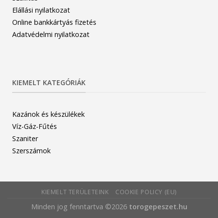
Elállási nyilatkozat
Online bankkártyás fizetés
Adatvédelmi nyilatkozat
KIEMELT KATEGÓRIÁK
Kazánok és készülékek
Víz-Gáz-Fűtés
Szaniter
Szerszámok
KIEMELT TERÜLETEINK
COOKIE POLICY (EU)
Minden jog fenntartva ©2026
torogepeszet.hu