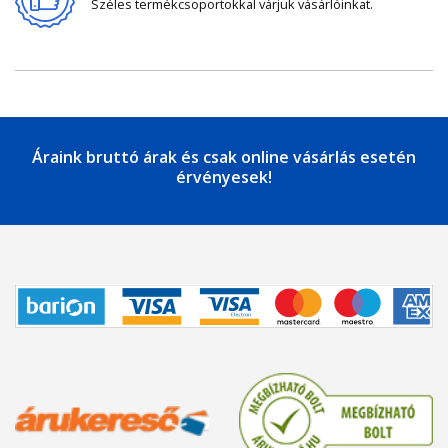
Széles termékcsoportokkal várjuk vásárlóinkat.
Áraink bruttó árak és csak online vásárlás esetén
érvényesek!