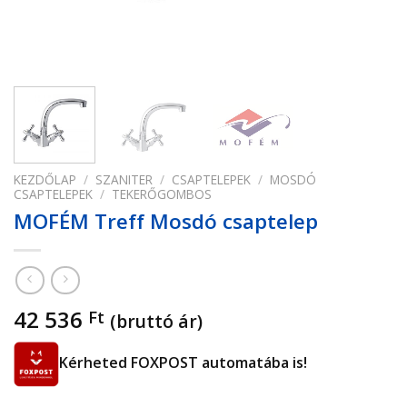
KEZDŐLAP
/
SZANITER
/
CSAPTELEPEK
/
MOSDÓ
CSAPTELEPEK
/
TEKERŐGOMBOS
MOFÉM Treff Mosdó csaptelep
42 536
Ft
(bruttó ár)
Kérheted FOXPOST automatába is!