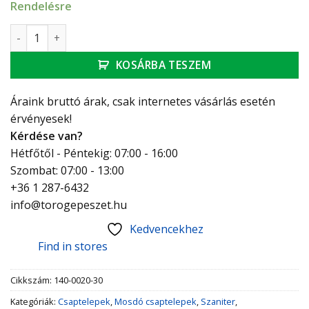
Rendelésre
MOFÉM Treff Mosdó csaptelep mennyiség
KOSÁRBA TESZEM
Áraink bruttó árak, csak internetes vásárlás esetén
érvényesek!
Kérdése van?
Hétfőtől - Péntekig: 07:00 - 16:00
Szombat: 07:00 - 13:00
+36 1 287-6432
info@torogepeszet.hu
Kedvencekhez
Find in stores
Cikkszám:
140-0020-30
Kategóriák:
Csaptelepek
,
Mosdó csaptelepek
,
Szaniter
,