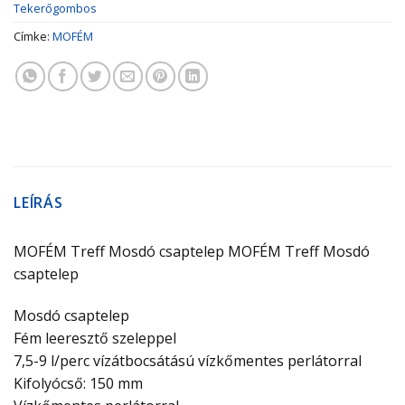
Tekerőgombos
Címke:
MOFÉM
LEÍRÁS
MOFÉM Treff Mosdó csaptelep MOFÉM Treff Mosdó
csaptelep
Mosdó csaptelep
Fém leeresztő szeleppel
7,5-9 l/perc vízátbocsátású vízkőmentes perlátorral
Kifolyócső: 150 mm