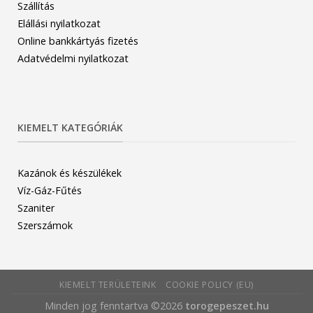
Szállítás
Elállási nyilatkozat
Online bankkártyás fizetés
Adatvédelmi nyilatkozat
KIEMELT KATEGÓRIÁK
Kazánok és készülékek
Víz-Gáz-Fűtés
Szaniter
Szerszámok
KIEMELT TERÜLETEINK
COOKIE POLICY (EU)
Minden jog fenntartva ©2026
torogepeszet.hu