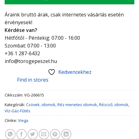
Áraink bruttó árak, csak internetes vásárlás esetén
érvényesek!
Kérdése van?
Hétfőtől - Péntekig: 07:00 - 16:00
Szombat: 07:00 - 13:00
+36 1 287-6432
info@torogepeszet.hu
Kedvencekhez
Find in stores
Cikkszám:
VG-266615
Kategóriák:
Csövek, idomok
,
Réz menetes idomok
,
Rézcső, idomok
,
Víz-Gáz-Fűtés
Címke:
Viega