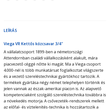
LEÍRÁS
Viega VR Kettős közcsavar 3/4″
A vállalatcsoport 1899-ben a németországi
Attendornban családi vállalkozásként alakult, mára
piacvezető céggé nőtte ki magát. Ma a Viega csoport
4.000-nél is több munkatársat foglalkoztat világszerte
és a vezető szereléstechnikai gyártókhoz tartozik. A
termékek gyártása négy német telephelyen történik és
jelen vannak az észak-amerikai piacon is. Az alapvető
kompetenciaként szolgáló szereléstechnika továbbra is
a növekedés motorja. A csővezeték-rendszerek mellett
az előfal- és víztelenítés-technika is hozzátartozik a