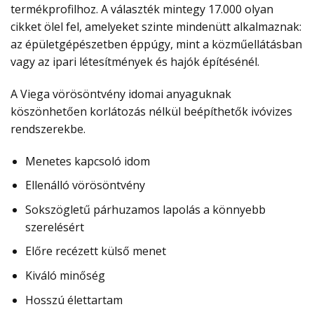
termékprofilhoz. A választék mintegy 17.000 olyan
cikket ölel fel, amelyeket szinte mindenütt alkalmaznak:
az épületgépészetben éppúgy, mint a közműellátásban
vagy az ipari létesítmények és hajók építésénél.
A Viega vörösöntvény idomai anyaguknak
köszönhetően korlátozás nélkül beépíthetők ivóvizes
rendszerekbe.
Menetes kapcsoló idom
Ellenálló vörösöntvény
Sokszögletű párhuzamos lapolás a könnyebb
szerelésért
Előre recézett külső menet
Kiváló minőség
Hosszú élettartam