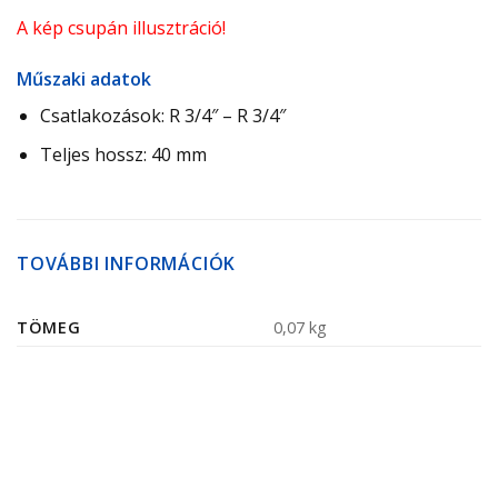
A kép csupán illusztráció!
Műszaki adatok
Csatlakozások: R 3/4″ – R 3/4″
Teljes hossz: 40 mm
TOVÁBBI INFORMÁCIÓK
TÖMEG
0,07 kg