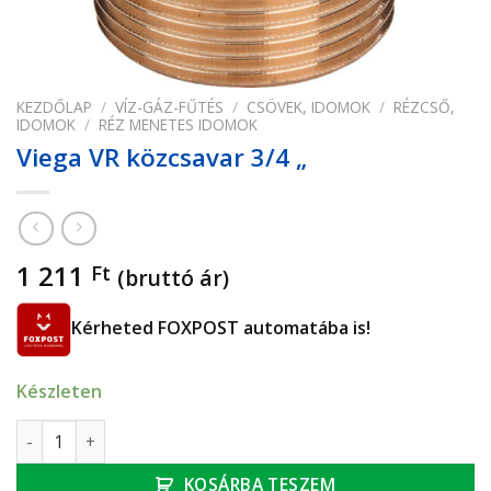
KEZDŐLAP
/
VÍZ-GÁZ-FŰTÉS
/
CSÖVEK, IDOMOK
/
RÉZCSŐ,
IDOMOK
/
RÉZ MENETES IDOMOK
Viega VR közcsavar 3/4 „
1 211
Ft
(bruttó ár)
Kérheted FOXPOST automatába is!
Készleten
Viega VR közcsavar 3/4 " mennyiség
KOSÁRBA TESZEM