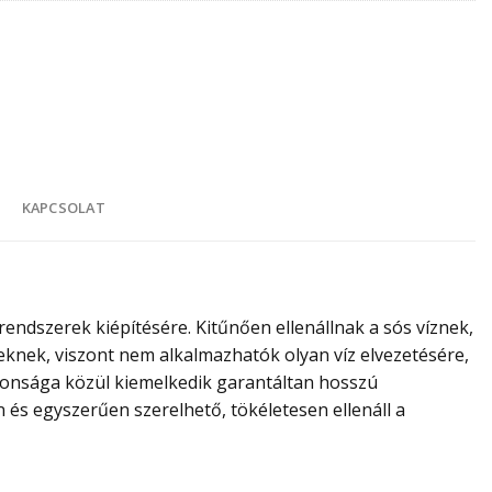
K
KAPCSOLAT
endszerek kiépítésére. Kitűnően ellenállnak a sós víznek,
eknek, viszont nem alkalmazhatók olyan víz elvezetésére,
donsága közül kiemelkedik garantáltan hosszú
n és egyszerűen szerelhető, tökéletesen ellenáll a