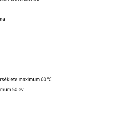
ima
rséklete maximum 60 ºC
imum 50 év