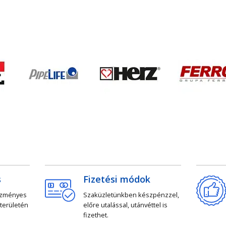
s
Fizetési módok
ezményes
Szaküzletünkben készpénzzel,
 területén
előre utalással, utánvéttel is
fizethet.