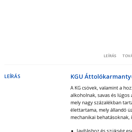
LEÍRÁS
TOVÁ
KGU Áttolókarmanty
LEÍRÁS
A KG csövek, valamint a hoz
alkoholnak, savas és lúgos 
mely nagy százalékban tart
élettartama, mely állandó ü
mechanikai behatásoknak, i
Javításhoz és szükség e