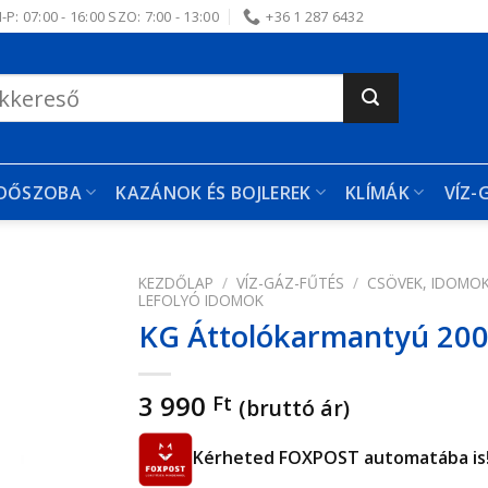
-P: 07:00 - 16:00 SZO: 7:00 - 13:00
+36 1 287 6432
RDŐSZOBA
KAZÁNOK ÉS BOJLEREK
KLÍMÁK
VÍZ-
KEZDŐLAP
/
VÍZ-GÁZ-FŰTÉS
/
CSÖVEK, IDOMO
LEFOLYÓ IDOMOK
KG Áttolókarmantyú 2
edvencekhez
3 990
Ft
(bruttó ár)
Kérheted FOXPOST automatába is