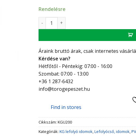
Rendelésre
KG Áttolókarmantyú 200mm KGU mennyiség
Áraink bruttó árak, csak internetes vásárl
Kérdése van?
Hétfőtől - Péntekig: 07:00 - 16:00
Szombat: 07:00 - 13:00
+36 1 287-6432
info@torogepeszet.hu
Find in stores
Cikkszám:
KGU200
Kategóriák:
KG lefolyó idomok
,
Lefolyócső, idomok
,
PV