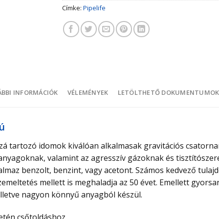
Címke:
Pipelife
BBI INFORMÁCIÓK
VÉLEMÉNYEK
LETÖLTHETŐ DOKUMENTUMO
ú
zá tartozó idomok kiválóan alkalmasak gravitációs csatornar
anyagoknak, valamint az agresszív gázoknak és tisztítószer
almaz benzolt, benzint, vagy acetont. Számos kedvező tulaj
zemeltetés mellett is meghaladja az 50 évet. Emellett gyorsa
lletve nagyon könnyű anyagból készül.
setén csőtoldáshoz