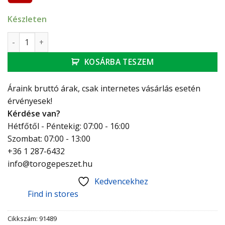
Készleten
Technik Therm gumis bilincs 72- 80 FRS mennyiség
KOSÁRBA TESZEM
Áraink bruttó árak, csak internetes vásárlás esetén
érvényesek!
Kérdése van?
Hétfőtől - Péntekig: 07:00 - 16:00
Szombat: 07:00 - 13:00
+36 1 287-6432
info@torogepeszet.hu
Kedvencekhez
Find in stores
Cikkszám:
91489