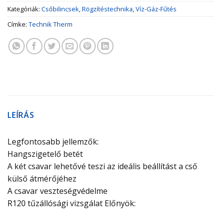
Kategóriák:
Csőbilincsek
,
Rögzítéstechnika
,
Víz-Gáz-Fűtés
Címke:
Technik Therm
LEÍRÁS
Legfontosabb jellemzők:
Hangszigetelő betét
A két csavar lehetővé teszi az ideális beállítást a cső
külső átmérőjéhez
A csavar veszteségvédelme
R120 tűzállósági vizsgálat Előnyök: