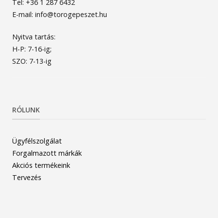
Tel: +36 1 287 6432
E-mail: info@torogepeszet.hu
Nyitva tartás:
H-P: 7-16-ig;
SZO: 7-13-ig
RÓLUNK
Ügyfélszolgálat
Forgalmazott márkák
Akciós termékeink
Tervezés