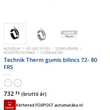
KEZDŐLAP
/
VÍZ-GÁZ-FŰTÉS
/
SZERELVÉNYEK
/
RÖGZÍTÉSTECHNIKA
/
CSŐBILINCSEK
Technik Therm gumis bilincs 72- 80
FRS
732
Ft
(bruttó ár)
Kérheted FOXPOST automatába is!