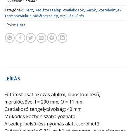
Cikkszám:
1778442
Kategóriák:
Herz
,
Radiátorszelep, csatlakozók
,
Sarok
,
Szerelvények
,
Termosztatikus radiátorszelep
,
Víz-Gáz-Fűtés
Címke:
Herz
LEÍRÁS
Fűtőtest-csatlakozás alulról, lapostömítésű,
merülőcsővel l = 290 mm, O = 11 mm.
Csatlakozó tengelytávolság: 40 mm.
Működés közben szabályozható,
A szelep-belsőrész
nyomás alatt cserélhető.