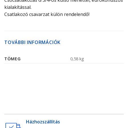
Csőcsatlakozás G 3/4-os
külső menettel, eurokónuszos
kialakítással.
Csatlakozó csavarzat külön rendelendő!
TOVÁBBI INFORMÁCIÓK
TÖMEG
0,58 kg
Házhozszállítás