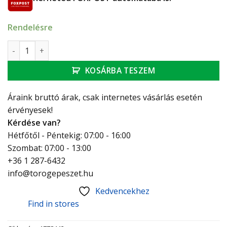
Rendelésre
Herz VUA-40 4-járatú termosztatikus szelep sarok 1/2" 150/
KOSÁRBA TESZEM
Áraink bruttó árak, csak internetes vásárlás esetén
érvényesek!
Kérdése van?
Hétfőtől - Péntekig: 07:00 - 16:00
Szombat: 07:00 - 13:00
+36 1 287-6432
info@torogepeszet.hu
Kedvencekhez
Find in stores