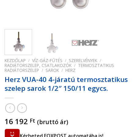
KEZDŐLAP
/
VÍZ-GÁZ-FŰTÉS
/
SZERELVÉNYEK
/
RADIÁTORSZELEP, CSATLAKOZÓK
/
TERMOSZTATIKUS
RADIÁTORSZELEP
/
SAROK
/
HERZ
Herz VUA-40 4-járatú termosztatikus
szelep sarok 1/2″ 150/11 egycs.
16 192
Ft
(bruttó ár)
Kérheted FOXPOST automatába is!