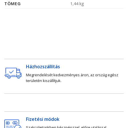
TÖMEG
1,44 kg
Házhozszállítás
Megrendelését kedvezményes áron, az ország egész
területén kiszállítjuk.
Fizetési módok
Szaküzletünkben készpénzzel, előre utalással,