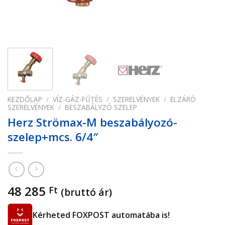
KEZDŐLAP
/
VÍZ-GÁZ-FŰTÉS
/
SZERELVÉNYEK
/
ELZÁRÓ
SZERELVÉNYEK
/
BESZABÁLYZÓ SZELEP
Herz Strömax-M beszabályozó-
szelep+mcs. 6/4″
48 285
Ft
(bruttó ár)
Kérheted FOXPOST automatába is!