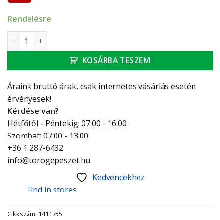
Rendelésre
Herz Strömax-M beszabályozó-szelep+mcs. 6/4" mennyiség
KOSÁRBA TESZEM
Áraink bruttó árak, csak internetes vásárlás esetén
érvényesek!
Kérdése van?
Hétfőtől - Péntekig: 07:00 - 16:00
Szombat: 07:00 - 13:00
+36 1 287-6432
info@torogepeszet.hu
Kedvencekhez
Find in stores
Cikkszám:
1411755