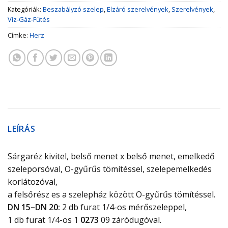
Kategóriák:
Beszabályzó szelep
,
Elzáró szerelvények
,
Szerelvények
,
Víz-Gáz-Fűtés
Címke:
Herz
LEÍRÁS
Sárgaréz kivitel, belső menet x belső menet, emelkedő
szeleporsóval, O-gyűrűs tömítéssel, szelepemelkedés
korlátozóval,
a felsőrész es a szelepház között
O-gyűrűs tömítéssel.
DN 15–DN 20:
2 db furat 1/4-os mérőszeleppel,
1 db furat 1/4-os 1
0273
09 záródugóval.