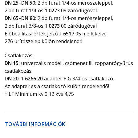
DN 25–DN 50:
2 db furat 1/4-os merőszeleppel,
2 db furat 1/4-os 1
0273
09 záródugóval.
DN 65–DN 80:
2 db furat 1/4-os merőszeleppel,
2 db furat 3/8-os 1
0273
00 záródugóval.
Előbeállitási érték jelző 1
6517
05 mellékelve.
276 ürítőszelep külön rendelendő!
Csatlakozás:
DN 15:
univerzális modell, csőmenet ill. roppantógyűrűs
csatlakozás.
DN 20:
1
6266
20 adapter + G 3/4-os csatlakozó.
Az adapter es a csatlakozó külön rendelendő!
* LF Minimum kv 0,12 kvs 4,75
TOVÁBBI INFORMÁCIÓK