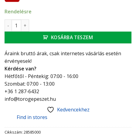
Rendelésre
Hansgrohe Crometta 85 Mono kézizuhany mennyiség
KOSÁRBA TESZEM
Áraink bruttó árak, csak internetes vásárlás esetén
érvényesek!
Kérdése van?
Hétfőtől - Péntekig: 07:00 - 16:00
Szombat: 07:00 - 13:00
+36 1 287-6432
info@torogepeszet.hu
Kedvencekhez
Find in stores
Cikkszám:
28585000