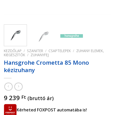
KEZDŐLAP
/
SZANITER
/
CSAPTELEPEK
/
ZUHANY ELEMEK,
KIEGÉSZÍTŐK
/
ZUHANYFEJ
Hansgrohe Crometta 85 Mono
kézizuhany
9 239
Ft
(bruttó ár)
Kérheted FOXPOST automatába is!