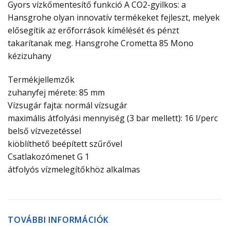
Gyors vízkőmentesítő funkció A CO2-gyilkos: a
Hansgrohe olyan innovatív termékeket fejleszt, melyek
elősegítik az erőforrások kímélését és pénzt
takarítanak meg. Hansgrohe Crometta 85 Mono
kézizuhany
Termékjellemzők
zuhanyfej mérete: 85 mm
Vízsugár fajta: normál vízsugár
maximális átfolyási mennyiség (3 bar mellett): 16 l/perc
belső vízvezetéssel
kiöblíthető beépített szűrővel
Csatlakozómenet G 1
átfolyós vízmelegítőkhöz alkalmas
TOVÁBBI INFORMÁCIÓK