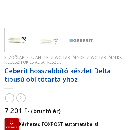
KEZDŐLAP
/
SZANITER
/
WC TARTÁLYOK
/
WC TARTÁLYHOZ
KIEGÉSZÍTŐK ÉS ALKATRÉSZEK
Geberit hosszabbító készlet Delta
típusú öblítőtartályhoz
7 201
Ft
(bruttó ár)
Kérheted FOXPOST automatába is!