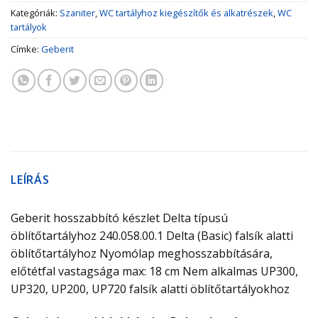
Kategóriák:
Szaniter
,
WC tartályhoz kiegészítők és alkatrészek
,
WC
tartályok
Címke:
Geberit
LEÍRÁS
Geberit hosszabbító készlet Delta típusú
öblítőtartályhoz 240.058.00.1 Delta (Basic) falsík alatti
öblítőtartályhoz Nyomólap meghosszabbítására,
előtétfal vastagsága max: 18 cm Nem alkalmas UP300,
UP320, UP200, UP720 falsík alatti öblítőtartályokhoz