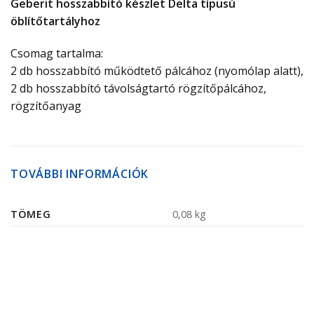
Geberit hosszabbító készlet Delta típusú
öblítőtartályhoz
Csomag tartalma:
2 db hosszabbító működtető pálcához (nyomólap alatt),
2 db hosszabbító távolságtartó rögzítőpálcához,
rögzítőanyag
TOVÁBBI INFORMÁCIÓK
TÖMEG
0,08 kg