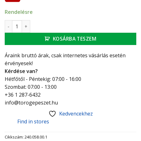
Rendelésre
Geberit hosszabbító készlet Delta típusú öblítőtartályhoz 
KOSÁRBA TESZEM
Áraink bruttó árak, csak internetes vásárlás esetén
érvényesek!
Kérdése van?
Hétfőtől - Péntekig: 07:00 - 16:00
Szombat: 07:00 - 13:00
+36 1 287-6432
info@torogepeszet.hu
Kedvencekhez
Find in stores
Cikkszám:
240.058.00.1