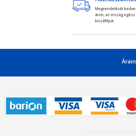
Megrendelését kedv
áron, az ország egész
kiszállítjuk.
Árain