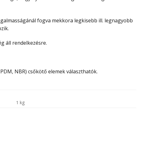
galmasságánál fogva mekkora legkisebb ill. legnagyobb
zik.
 áll rendelkezésre.
EPDM, NBR) csőkötő elemek választhatók.
1 kg