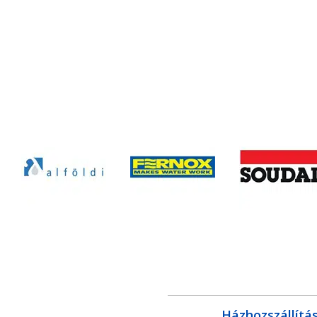
Házhozszállítá