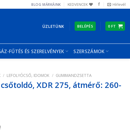
KEDVENCEK
Hírlevél
BLOG
MÁRKÁINK
ÜZLETÜNK
BELÉPÉS
0
FT
GÁZ-FŰTÉS ÉS SZERELVÉNYEK
SZERSZÁMOK
K
/
LEFOLYÓCSŐ, IDOMOK
/
GUMIMANDZSETTA
csőtoldó, XDR 275, átmérő: 260-
!