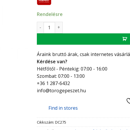
Rendelésre
Flexseal gumikarmantyú csőtoldó, XDR 275,
Áraink bruttó árak, csak internetes vásárl
Kérdése van?
Hétfőtől - Péntekig: 07:00 - 16:00
Szombat: 07:00 - 13:00
+36 1 287-6432
info@torogepeszet.hu
Find in stores
Cikkszám:
DC275