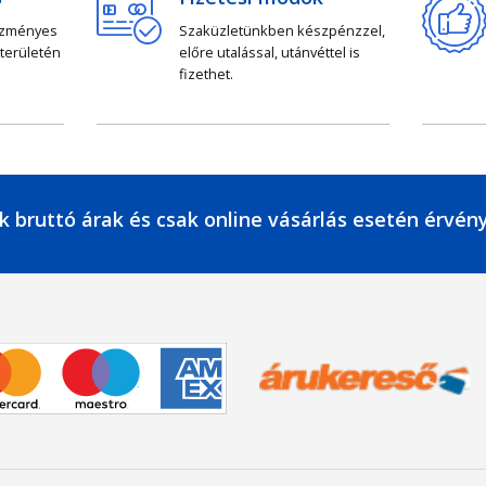
ezményes
Szaküzletünkben készpénzzel,
 területén
előre utalással, utánvéttel is
fizethet.
k bruttó árak és csak online vásárlás esetén érvén