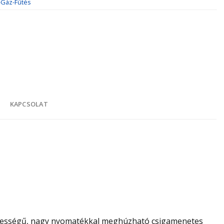
-Gáz-Fűtés
K
KAPCSOLAT
élességű, nagy nyomatékkal meghúzható csigamenetes