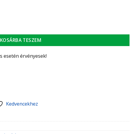
 átmérő: 260-275 mm mennyiség
KOSÁRBA TESZEM
ás esetén érvényesek!
Kedvencekhez