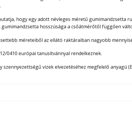
.
utatja, hogy egy adott névleges méretű gumimandzsetta ru
A gumimandzsetta hosszúsága a csőátmérőtől függően válto
ettebb méreteiből az ellátó raktáraiban nagyobb mennyiség
-12/0410 európai tanusítvánnyal rendelkeznek.
y szennyezettségű vizek elvezetéséhez megfelelő anyagú (