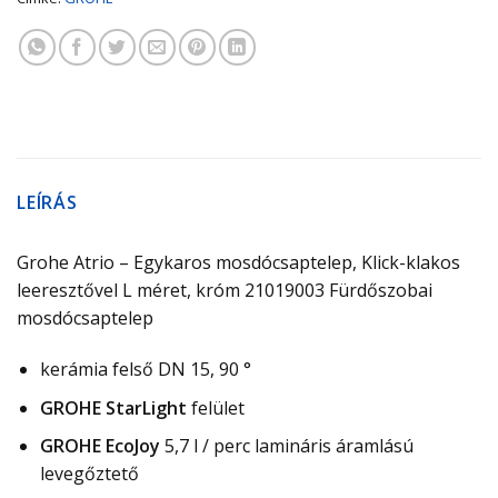
LEÍRÁS
Grohe Atrio – Egykaros mosdócsaptelep, Klick-klakos
leeresztővel L méret, króm 21019003 Fürdőszobai
mosdócsaptelep
kerámia felső DN 15, 90 °
GROHE StarLight
felület
GROHE EcoJoy
5,7 l / perc lamináris áramlású
levegőztető