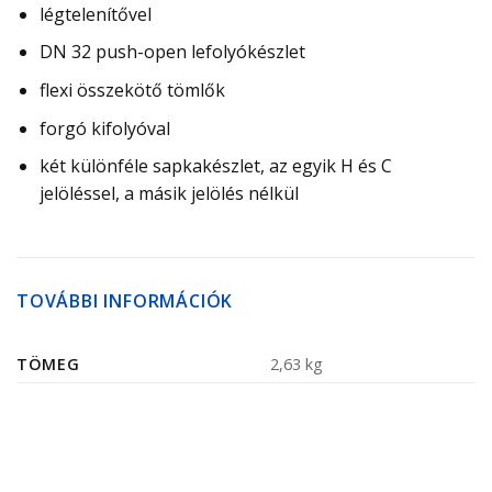
légtelenítővel
DN 32 push-open lefolyókészlet
flexi összekötő tömlők
forgó kifolyóval
két különféle sapkakészlet, az egyik H és C
jelöléssel, a másik jelölés nélkül
TOVÁBBI INFORMÁCIÓK
TÖMEG
2,63 kg