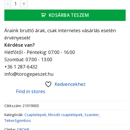
Grohe Atrio Fürdőszobai mosdócsaptelep, L méret, króm m
KOSÁRBA TESZEM
Áraink bruttó árak, csak internetes vásárlás esetén
érvényesek!
Kérdése van?
Hétfőtől - Péntekig: 07:00 - 16:00
Szombat: 07:00 - 13:00
+36 1 287-6432
info@torogepeszet.hu
Kedvencekhez
Find in stores
Cikkszám:
21019003
Kategóriák:
Csaptelepek
,
Mosdó csaptelepek
,
Szaniter
,
Tekerőgombos
Címke:
GROHE