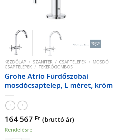
KEZDŐLAP
/
SZANITER
/
CSAPTELEPEK
/
MOSDÓ
CSAPTELEPEK
/
TEKERŐGOMBOS
Grohe Atrio Fürdőszobai
mosdócsaptelep, L méret, króm
164 567
Ft
(bruttó ár)
Rendelésre