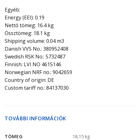
Egyéb:
Energy (EEI): 0.19
Nettó tömeg: 16.4 kg
Össztömeg: 18.1 kg
Shipping volume: 0.04 m3
Danish VVS No.: 380952408
Swedish RSK No.: 5732487
Finnish: LVI NO 4615146
Norwegian NRF no.: 9042659
Country of origin: DE
Custom tariff no.: 84137030
TOVÁBBI INFORMÁCIÓK
TÖMEG
18,15 kg