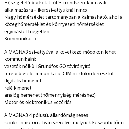
Hőszigetelő burkolat fűtési rendszerekben való
alkalmazásra – ikerszivattyúknál nincs
Nagy hőmérséklet tartományban alkalmazható, ahol a
közeghőmérséklet és környezeti hőmérséklet
egymástól független.
Kommunikáció
A MAGNA3 szivattyúval a következő módokon lehet
kommunikálni:
vezeték nélküli Grundfos GO távirányító
terepi busz kommunikáció CIM modulon keresztül
digitális bemenet
relé kimenet
analóg bemenet (hőmennyiség méréshez)
Motor és elektronikus vezérlés
A MAGNA3 4 pólusú, állandómágneses
szinkronmotorral van szerelve, melynek köszönhetően