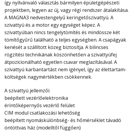
így nyílvánvaló választás bármilyen épületgépészeti
projektben, legyen az új, vagy régi rendszer átalakítása.
A MAGNA3 nedvestengelyű keringetőszivattyú. A
szivattyú és a motor egy egységet képez. A
szivattyúban nincs tengelytömítés és mindössze két
tömítőgyűrű található a teljes egységben. A csapágyak
kenését a szállított közeg biztosítja. A bilincses
rögzítési technikának köszönhetően a szivattyúfej
átpozicionálható egyetlen csavar meglazításával. A
szivattyú karbantartást nem igényel, így az élettartam-
költségek nagymértékben csökkennek.
A szivattyú jellemzői:
beépített vezérlőelektronika
érintőképernyős vezérlő felület
CIM modul csatlakozási lehetőség
beépített nyomáskülönbség- és hőmérséklet távadó
öntöttvas ház (modelltől függően)