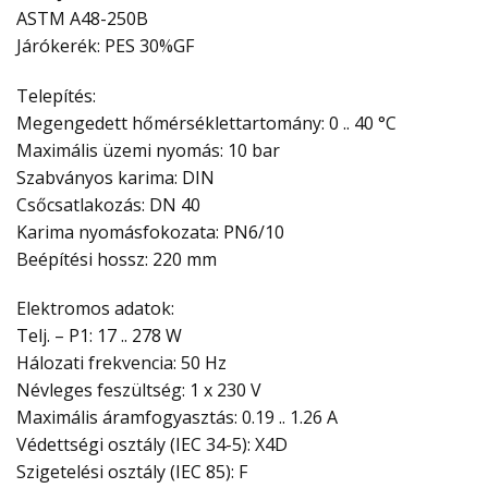
ASTM A48-250B
Járókerék: PES 30%GF
Telepítés:
Megengedett hőmérséklettartomány: 0 .. 40 °C
Maximális üzemi nyomás: 10 bar
Szabványos karima: DIN
Csőcsatlakozás: DN 40
Karima nyomásfokozata: PN6/10
Beépítési hossz: 220 mm
Elektromos adatok:
Telj. – P1: 17 .. 278 W
Hálozati frekvencia: 50 Hz
Névleges feszültség: 1 x 230 V
Maximális áramfogyasztás: 0.19 .. 1.26 A
Védettségi osztály (IEC 34-5): X4D
Szigetelési osztály (IEC 85): F