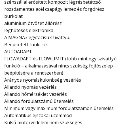
szénszállal erősített kompozit légrésbetétcső
rozsdamentes acél csapágy lemez és forgórész
burkolat
alumínium ötvözet állórész
léghűtéses elektronika
A MAGNA3 egyfázisú szivattyú.
Beépítetett funkciók:
AUTOADAPT
FLOWADAPT és FLOWLIMIT (több mint egy szivattyú
funkció – alkalmazásával nincs szükség fojtószelep
beépítésére a rendszerben)
Arányos nyomáskülönbség vezérlés
Állandó nyomás vezérlés
Állandó hőmérséklet vezérlés
Állandó fordulatszámú üzemelés
Minimum vagy maximum fordulatszámon üzemelés
Automatikus éjszakai üzemmód
Külső motorvédelem nem szükséges