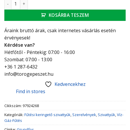
Grundfos MAGNA3 40-80 F keringető szivattyú mennyiség
KOSÁRBA TESZEM
Áraink bruttó árak, csak internetes vásárlás esetén
érvényesek!
Kérdése van?
Hétfőtől - Péntekig: 07:00 - 16:00
Szombat: 07:00 - 13:00
+36 1 287-6432
info@torogepeszet.hu
Kedvencekhez
Find in stores
Cikkszám:
97924268
Kategóriák:
Fűtési keringető szivattyúk
,
Szerelvények
,
Szivattyúk
,
Víz-
Gáz-Fűtés
Címke:
Grundfos