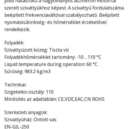
jobb hatásfokú a hagyományos aszinkron motorral
szerelt szivattyúkhoz képest. A szivattyú fordulatszáma
beépített frekvenciaváltóval szabályozható. Beépített
nyomáskülönbség- és hőmérséklet érzékelővel
rendelkezik.
Folyadék:
Szivattyúzott közeg: Tiszta víz
Folyadékhőmérséklet tartomány: -10 .. 110 °C
Liquid temperature during operation: 60 °C
Sűrűség: 983.2 kg/m3
Technikai:
Szigetelési osztály: 110
Minősítés az adattáblán: CE,VDE,EAC,CN ROHS
Szerkezeti anyagok:
Szivattyúház: Öntött vas
EN-GJL-250