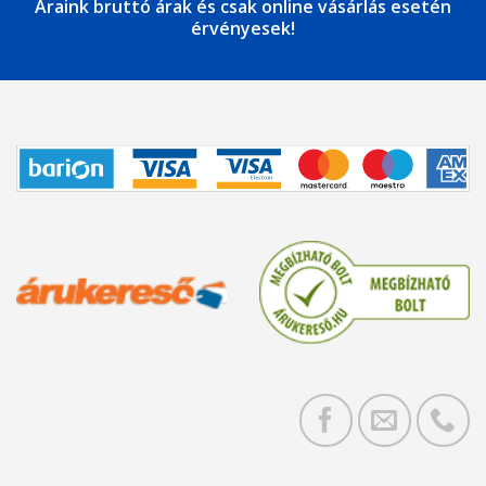
Áraink bruttó árak és csak online vásárlás esetén
érvényesek!