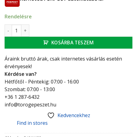
Rendelésre
Giacomini radiátor szelep termosztatikus sarok 3/8" menny
KOSÁRBA TESZEM
Áraink bruttó árak, csak internetes vásárlás esetén
érvényesek!
Kérdése van?
Hétfőtől - Péntekig: 07:00 - 16:00
Szombat: 07:00 - 13:00
+36 1 287-6432
info@torogepeszet.hu
Kedvencekhez
Find in stores