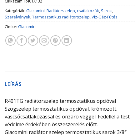
Cikkszám:
R401X132
Kategóriák:
Giacomini
,
Radiátorszelep, csatlakozók
,
Sarok
,
Szerelvények
,
Termosztatikus radiátorszelep
,
Víz-Gáz-Fűtés
Címke:
Giacomini
LEÍRÁS
R401TG radiátorszelep termosztatikus opcióval
Szögszelep termosztatikus opcióval, krómozott,
vascsőcsatlakozással és önzáró véggel. Fedéllel a test
védelme érdekében összeszerelés előtt.
Giacomini radiátor szelep termosztatikus sarok 3/8″