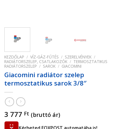
KEZDŐLAP
/
VÍZ-GÁZ-FŰTÉS
/
SZERELVÉNYEK
/
RADIÁTORSZELEP, CSATLAKOZÓK
/
TERMOSZTATIKUS
RADIÁTORSZELEP
/
SAROK
/
GIACOMINI
Giacomini radiátor szelep
termosztatikus sarok 3/8″
3 777
Ft
(bruttó ár)
Kérheted FOXPOST automatába is!