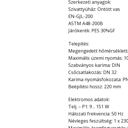
Szerkezeti anyagok:
Szivattyúház: Öntött vas
EN-GJL-200
ASTM A48-200B
Járókerék: PES 30%GF
Telepítés:
Megengedett hőmérséklettar
Maximális üzemi nyomás: 1
Szabványos karima: DIN
Csőcsatlakozás: DN 32
Karima nyomásfokozata: P
Beépítési hossz: 220 mm
Elektromos adatok:
Telj. – P1: 9 .. 151 W
Hálozati frekvencia: 50 Hz
Névleges feszültség: 1 x 23