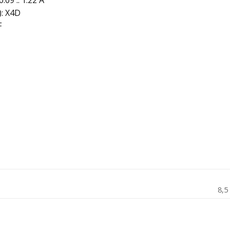
09 .. 1.22 A
): X4D
F
8,5