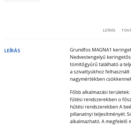
LEÍRÁS
TOVÁ
Grundfos MAGNA1 keringet
LEÍRÁS
Nedvestengelyű keringetőszi
tömítőgyűrű található a tel
a szivattyúkhoz felhasznált
nagymértékben csökkennek
Főbb alkalmazási területek:
fűtési rendszerekben o fősz
hűtési rendszerekben A beép
pillanatnyi teljesítményét.
alkalmazható. A megfelelő 