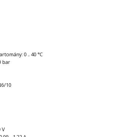
tomány: 0 .. 40 °C
0 bar
N6/10
0 V