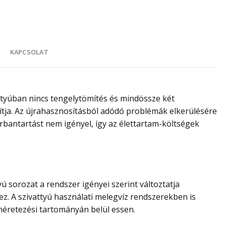
K
KAPCSOLAT
ttyúban nincs tengelytömítés és mindössze két
sítja. Az újrahasznosításból adódó problémák elkerülésére
rbantartást nem igényel, így az élettartam-költségek
 sorozat a rendszer igényei szerint változtatja
z. A szivattyú használati melegvíz rendszerekben is
éretezési tartományán belül essen.