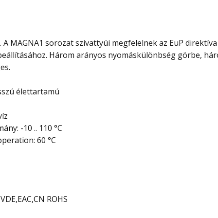
. A MAGNA1 sorozat szivattyúi megfelelnek az EuP direktív
yú beállításához. Három arányos nyomáskülönbség görbe, há
es.
sszú élettartamú
víz
ny: -10 .. 110 °C
peration: 60 °C
CE,VDE,EAC,CN ROHS