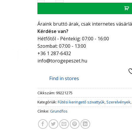
Áraink bruttó árak, csak internetes vásárl
Kérdése van?
Hétfőtől - Péntekig: 07:00 - 16:00
Szombat: 07:00 - 13:00
+36 1 287-6432
info@torogepeszet.hu
Find in stores
Cikkszám:
99221275
Kategóriák:
Fűtési keringető szivattyúk
,
Szerelvények
Címke:
Grundfos