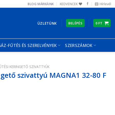
KEDVENCEK
Hírlevél
BLOG
MÁRKÁINK
ÜZLETÜNK
BELÉPÉS
0
FT
GÁZ-FŰTÉS ÉS SZERELVÉNYEK
SZERSZÁMOK
ŰTÉSI KERINGETŐ SZIVATTYÚK
gető szivattyú MAGNA1 32-80 F
A1 32-80 F mennyiség