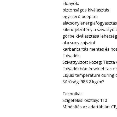
Előnyök:
biztonságos kiválasztás
egyszerű beépítés
alacsony energiafogyasztás
kilenc jelzőfény a szivatt
görbe kiválasztása lehetség
alacsony zajszint
karbantartás mentes és ho
Folyadék:
Szivattyúzott közeg: Tiszta 
Folyadékhőmérséklet tartomá
Liquid temperature during o
Sűrűség: 983.2 kg/m3
Technikai:
Szigetelési osztály: 110
Minősítés az adattáblán: 