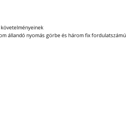
a követelményeinek
rom állandó nyomás görbe és három fix fordulatszámú