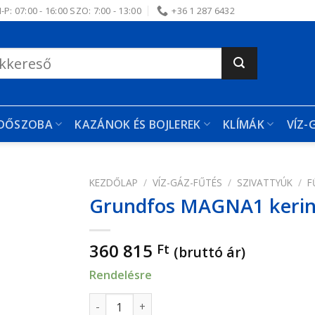
-P: 07:00 - 16:00 SZO: 7:00 - 13:00
+36 1 287 6432
RDŐSZOBA
KAZÁNOK ÉS BOJLEREK
KLÍMÁK
VÍZ-
KEZDŐLAP
/
VÍZ-GÁZ-FŰTÉS
/
SZIVATTYÚK
/
F
Grundfos MAGNA1 kerin
edvencekhez
360 815
Ft
(bruttó ár)
Rendelésre
Grundfos MAGNA1 keringető szivattyú MAGN