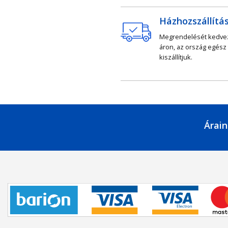
Házhozszállítá
Megrendelését kedv
áron, az ország egész
kiszállítjuk.
Árain