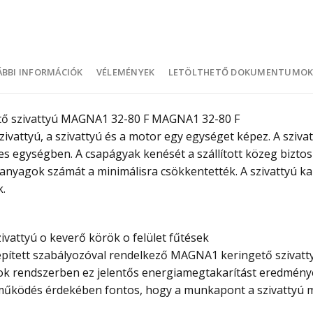
BBI INFORMÁCIÓK
VÉLEMÉNYEK
LETÖLTHETŐ DOKUMENTUMO
ő szivattyú MAGNA1 32-80 F MAGNA1 32-80 F
vattyú, a szivattyú és a motor egy egységet képez. A sziva
jes egységben. A csapágyak kenését a szállított közeg bizto
 anyagok számát a minimálisra csökkentették. A szivattyú ka
.
ivattyú o keverő körök o felület fűtések
ített szabályozóval rendelkező MAGNA1 keringető szivattyú
 Sok rendszerben ez jelentős energiamegtakarítást eredménye
működés érdekében fontos, hogy a munkapont a szivattyú m